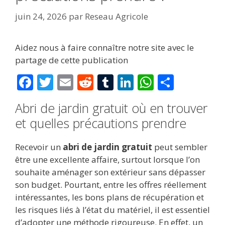
juin 24, 2026
par
Reseau Agricole
Aidez nous à faire connaître notre site avec le
partage de cette publication
F
T
E
R
T
Li
W
P
ac
w
m
e
u
n
h
ar
Abri de jardin gratuit où en trouver
e
itt
ai
d
m
k
at
ta
et quelles précautions prendre
b
er
l
di
bl
e
s
g
o
t
r
dI
A
er
Recevoir un
abri de jardin gratuit
peut sembler
o
n
p
être une excellente affaire, surtout lorsque l’on
souhaite aménager son extérieur sans dépasser
k
p
son budget. Pourtant, entre les offres réellement
intéressantes, les bons plans de récupération et
les risques liés à l’état du matériel, il est essentiel
d’adopter une méthode rigoureuse. En effet, un