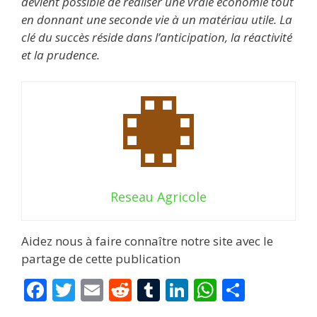
devient possible de réaliser une vraie économie tout
en donnant une seconde vie à un matériau utile. La
clé du succès réside dans l’anticipation, la réactivité
et la prudence.
Reseau Agricole
Aidez nous à faire connaître notre site avec le
partage de cette publication
F
T
E
R
T
Li
W
P
ac
w
m
e
u
n
h
ar