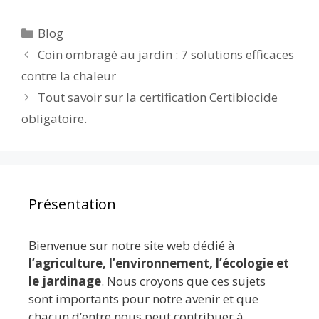
e
itt
ai
d
m
k
at
ta
Catégories
Blog
b
er
l
di
bl
e
s
g
Coin ombragé au jardin : 7 solutions efficaces
o
t
r
dI
A
er
contre la chaleur
o
n
p
Tout savoir sur la certification Certibiocide
k
p
obligatoire.
Présentation
Bienvenue sur notre site web dédié à
l’agriculture, l’environnement, l’écologie et
le jardinage
. Nous croyons que ces sujets
sont importants pour notre avenir et que
chacun d’entre nous peut contribuer à