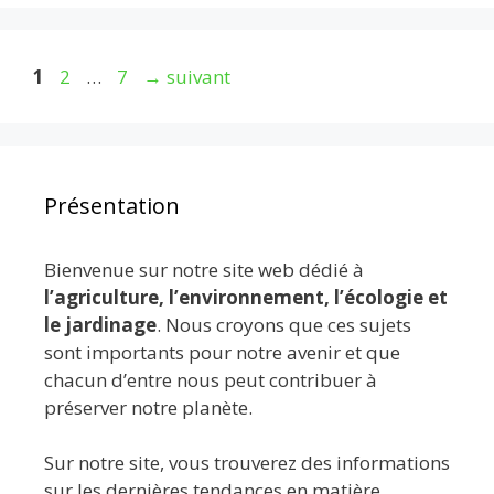
Page
Page
Page
1
2
…
7
→
suivant
Présentation
Bienvenue sur notre site web dédié à
l’agriculture, l’environnement, l’écologie et
le jardinage
. Nous croyons que ces sujets
sont importants pour notre avenir et que
chacun d’entre nous peut contribuer à
préserver notre planète.
Sur notre site, vous trouverez des informations
sur les dernières tendances en matière