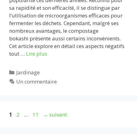
popularité ces dernières années. Reconnu pour
sa rapidité et son efficacité, il se distingue par
l’utilisation de microorganismes efficaces pour
fermenter les déchets. Cependant, malgré ses
nombreux avantages, le compostage
bokashi présente aussi certains inconvénients.
Cet article explore en détail ces aspects négatifs
tout …
Lire plus
Catégories
Jardinage
Un commentaire
Page
Page
Page
1
2
…
11
→
suivant