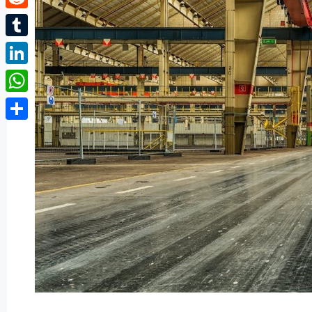
Reddit
Tumblr
LinkedIn
WhatsApp
Partager