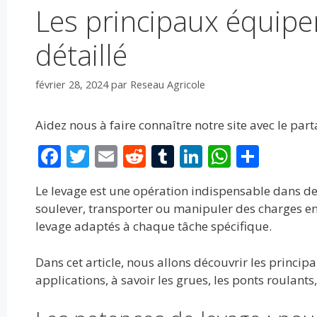
Les principaux équipe
détaillé
février 28, 2024
par
Reseau Agricole
Aidez nous à faire connaître notre site avec le par
F
T
E
R
T
Li
W
P
ac
w
m
e
u
n
h
ar
Le levage est une opération indispensable dans de
e
itt
ai
d
m
k
at
ta
soulever, transporter ou manipuler des charges en 
b
er
l
di
bl
e
s
g
levage adaptés à chaque tâche spécifique.
o
t
r
dI
A
er
Dans cet article, nous allons découvrir les princip
o
n
p
applications, à savoir les grues, les ponts roulants,
k
p