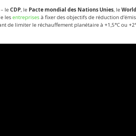
– le
CDP
, le
Pacte mondial des Nations Unies
, le
Worl
de les
entreprises
à fixer des objectifs de réduction d’émi
ant de limiter le réchauffement planétaire à +1,5°C ou +2