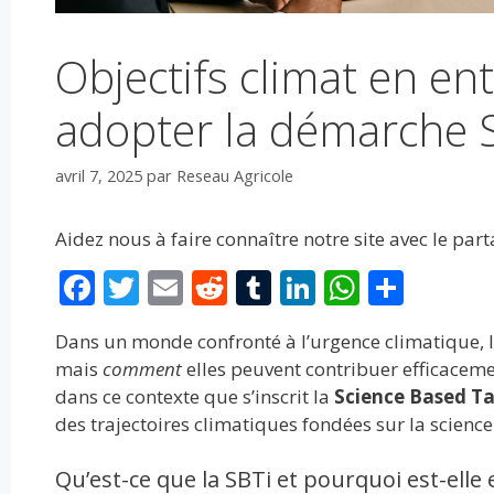
Objectifs climat en en
adopter la démarche 
avril 7, 2025
par
Reseau Agricole
Aidez nous à faire connaître notre site avec le par
F
T
E
R
T
Li
W
P
ac
w
m
e
u
n
h
ar
Dans un monde confronté à l’urgence climatique, l
e
itt
ai
d
m
k
at
ta
mais
comment
elles peuvent contribuer efficacemen
b
er
l
di
bl
e
s
g
dans ce contexte que s’inscrit la
Science Based Tar
o
t
r
dI
A
er
des trajectoires climatiques fondées sur la science
o
n
p
Qu’est-ce que la SBTi et pourquoi est-elle e