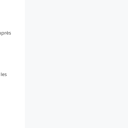
uprès
les