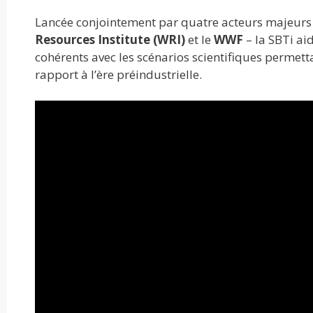
k
p
Lancée conjointement par quatre acteurs majeurs 
Resources Institute (WRI)
et le
WWF
– la SBTi ai
cohérents avec les scénarios scientifiques permett
rapport à l’ère préindustrielle.