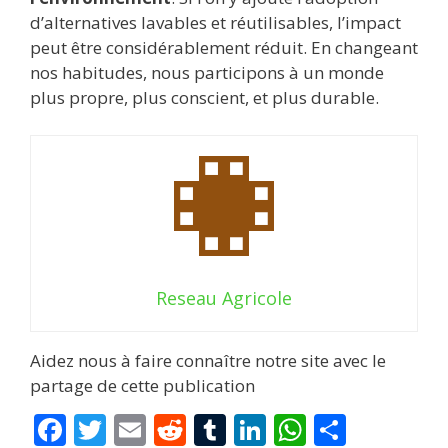
d’alternatives lavables et réutilisables, l’impact
peut être considérablement réduit. En changeant
nos habitudes, nous participons à un monde
plus propre, plus conscient, et plus durable.
Reseau Agricole
Aidez nous à faire connaître notre site avec le
partage de cette publication
F
T
E
R
T
Li
W
P