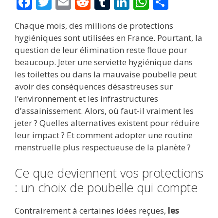
F
T
E
R
T
Li
W
P
ac
w
m
e
u
n
h
ar
Chaque mois, des millions de protections
e
itt
ai
d
m
k
at
ta
hygiéniques sont utilisées en France. Pourtant, la
b
er
l
di
bl
e
s
g
question de leur élimination reste floue pour
o
t
r
dI
A
er
beaucoup. Jeter une serviette hygiénique dans
les toilettes ou dans la mauvaise poubelle peut
o
n
p
avoir des conséquences désastreuses sur
k
p
l’environnement et les infrastructures
d’assainissement. Alors, où faut-il vraiment les
jeter ? Quelles alternatives existent pour réduire
leur impact ? Et comment adopter une routine
menstruelle plus respectueuse de la planète ?
Ce que deviennent vos protections
: un choix de poubelle qui compte
Contrairement à certaines idées reçues,
les