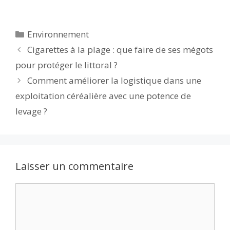
ac
w
m
e
u
n
h
ar
e
itt
ai
d
m
k
at
ta
Catégories
Environnement
b
er
l
di
bl
e
s
g
Cigarettes à la plage : que faire de ses mégots
o
t
r
dI
A
er
pour protéger le littoral ?
o
n
p
Comment améliorer la logistique dans une
k
p
exploitation céréalière avec une potence de
levage ?
Laisser un commentaire
Commentaire