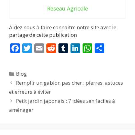
Reseau Agricole
Aidez nous à faire connaître notre site avec le
partage de cette publication
F
T
E
R
T
Li
W
P
ac
w
m
e
u
n
h
ar
e
itt
ai
d
m
k
at
ta
Catégories
Blog
b
er
l
di
bl
e
s
g
Remplir un gabion pas cher : pierres, astuces
o
t
r
dI
A
er
et erreurs à éviter
o
n
p
Petit jardin japonais : 7 idées zen faciles à
k
p
aménager