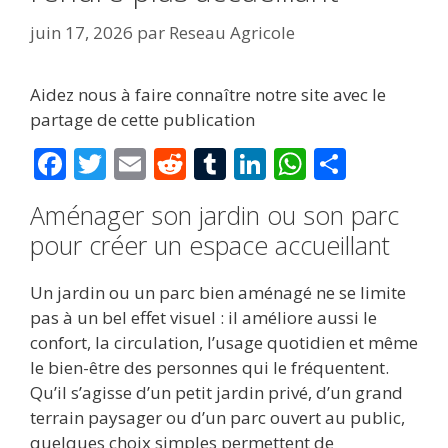
juin 17, 2026
par
Reseau Agricole
Aidez nous à faire connaître notre site avec le
partage de cette publication
F
T
E
R
T
Li
W
P
ac
w
m
e
u
n
h
ar
Aménager son jardin ou son parc
e
itt
ai
d
m
k
at
ta
pour créer un espace accueillant
b
er
l
di
bl
e
s
g
o
t
r
dI
A
er
Un jardin ou un parc bien aménagé ne se limite
o
n
p
pas à un bel effet visuel : il améliore aussi le
confort, la circulation, l’usage quotidien et même
k
p
le bien-être des personnes qui le fréquentent.
Qu’il s’agisse d’un petit jardin privé, d’un grand
terrain paysager ou d’un parc ouvert au public,
quelques choix simples permettent de