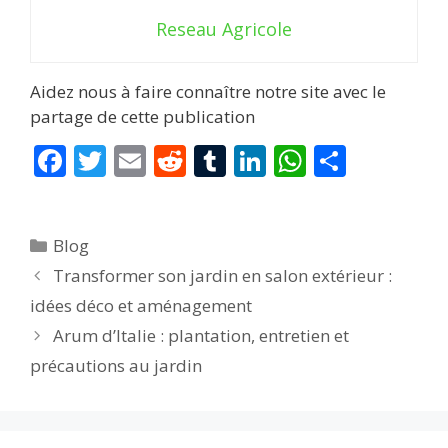
Reseau Agricole
Aidez nous à faire connaître notre site avec le
partage de cette publication
F
T
E
R
T
Li
W
P
ac
w
m
e
u
n
h
ar
e
itt
ai
d
m
k
at
ta
Catégories
Blog
b
er
l
di
bl
e
s
g
Transformer son jardin en salon extérieur :
o
t
r
dI
A
er
idées déco et aménagement
o
n
p
Arum d’Italie : plantation, entretien et
k
p
précautions au jardin