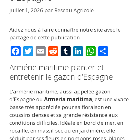
juillet 1, 2026
par
Reseau Agricole
Aidez nous à faire connaître notre site avec le
partage de cette publication
F
T
E
R
T
Li
W
P
ac
w
m
e
u
n
h
ar
Armérie maritime planter et
e
itt
ai
d
m
k
at
ta
entretenir le gazon d’Espagne
b
er
l
di
bl
e
s
g
o
t
r
dI
A
er
L’armérie maritime, aussi appelée gazon
o
n
p
d’Espagne ou
Armeria maritima
, est une vivace
basse très appréciée pour sa floraison en
k
p
coussins denses et sa grande résistance aux
conditions difficiles. Idéale en bord de mer, en
rocaille, en massif sec ou en jardinière, elle
séduit par ses fleurs en pompons roses, blancs