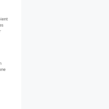
oient
es
r
n
une