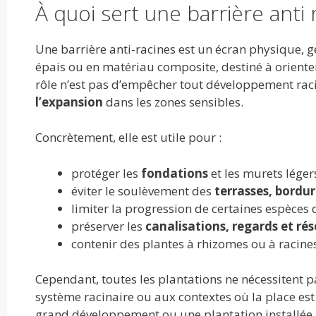
À quoi sert une barrière anti 
Une barrière anti-racines est un écran physique, 
épais ou en matériau composite, destiné à oriente
rôle n’est pas d’empêcher tout développement racin
l’expansion
dans les zones sensibles.
Concrètement, elle est utile pour :
protéger les
fondations
et les murets légers
éviter le soulèvement des
terrasses, bordur
limiter la progression de certaines espèces 
préserver les
canalisations, regards et ré
contenir des plantes à rhizomes ou à racines
Cependant, toutes les plantations ne nécessitent pa
système racinaire ou aux contextes où la place es
grand développement ou une plantation installée p