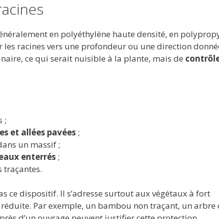
racines
généralement en polyéthylène haute densité, en polyprop
r les racines vers une profondeur ou une direction donné
aire, ce qui serait nuisible à la plante, mais de
contrôl
 ;
es et allées pavées
;
dans un massif ;
seaux enterrés
;
 traçantes.
s ce dispositif. Il s’adresse surtout aux végétaux à fort
t réduite. Par exemple, un bambou non traçant, un arbre
rès d’un ouvrage peuvent justifier cette protection.