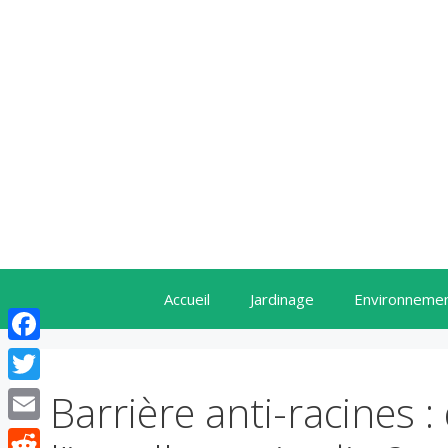
Aller
au
contenu
Accueil
Jardinage
Environneme
Facebook
Twitter
Barrière anti-racines
Email