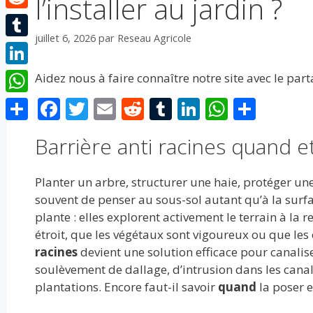
l’installer au jardin ?
Reddit
juillet 6, 2026
par
Reseau Agricole
Tumblr
LinkedIn
Aidez nous à faire connaître notre site avec le par
F
T
E
R
T
Li
W
P
WhatsApp
ac
w
m
e
u
n
h
ar
Partager
Barrière anti racines quand e
e
itt
ai
d
m
k
at
ta
b
er
l
di
bl
e
s
g
Planter un arbre, structurer une haie, protéger un
o
t
r
dI
A
er
souvent de penser au sous-sol autant qu’à la surfac
o
n
p
plante : elles explorent activement le terrain à la 
étroit, que les végétaux sont vigoureux ou que les 
k
p
racines
devient une solution efficace pour canalis
soulèvement de dallage, d’intrusion dans les canal
plantations. Encore faut-il savoir
quand
la poser 