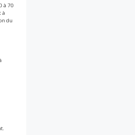
0 à 70
t à
ion du
à
t.