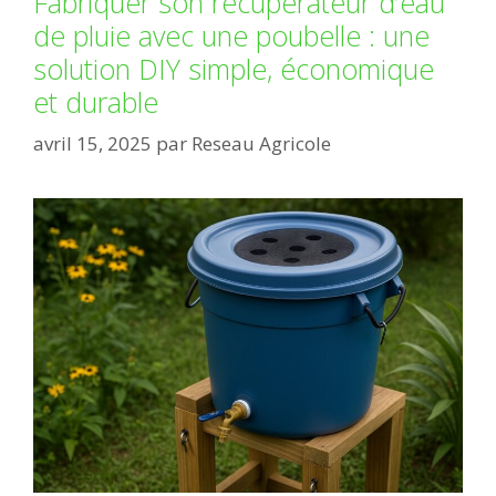
Fabriquer son récupérateur d’eau
de pluie avec une poubelle : une
solution DIY simple, économique
et durable
avril 15, 2025
par
Reseau Agricole