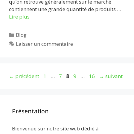
qu’on retrouve généralement sur le marché
contiennent une grande quantité de produits …
Lire plus
Catégories
Blog
Laisser un commentaire
Page
Page
Page
Page
Page
←
précédent
1
…
7
8
9
…
16
→
suivant
Présentation
Bienvenue sur notre site web dédié à