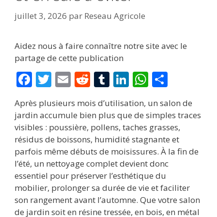
juillet 3, 2026
par
Reseau Agricole
Aidez nous à faire connaître notre site avec le
partage de cette publication
F
T
E
R
T
Li
W
P
ac
w
m
e
u
n
h
ar
Après plusieurs mois d’utilisation, un salon de
e
itt
ai
d
m
k
at
ta
jardin accumule bien plus que de simples traces
b
er
l
di
bl
e
s
g
visibles : poussière, pollens, taches grasses,
o
t
r
dI
A
er
résidus de boissons, humidité stagnante et
parfois même débuts de moisissures. À la fin de
o
n
p
l’été, un nettoyage complet devient donc
k
p
essentiel pour préserver l’esthétique du
mobilier, prolonger sa durée de vie et faciliter
son rangement avant l’automne. Que votre salon
de jardin soit en résine tressée, en bois, en métal