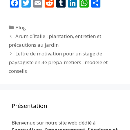
F
T
E
R
T
Li
W
P
ac
w
m
e
u
n
h
ar
e
itt
ai
d
m
k
at
ta
Catégories
Blog
b
er
l
di
bl
e
s
g
Arum d’Italie : plantation, entretien et
o
t
r
dI
A
er
précautions au jardin
o
n
p
Lettre de motivation pour un stage de
k
p
paysagiste en 3e prépa-métiers : modèle et
conseils
Présentation
Bienvenue sur notre site web dédié à
l’agriculture, l’environnement, l’écologie et