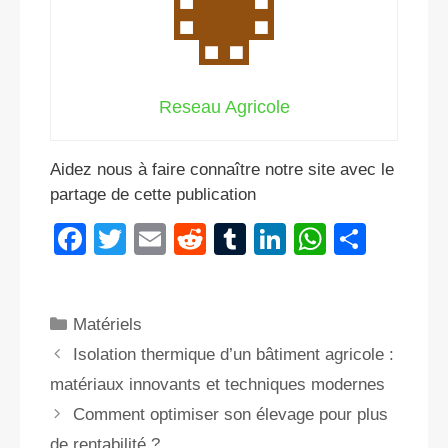
Reseau Agricole
Aidez nous à faire connaître notre site avec le
partage de cette publication
F
T
E
R
T
Li
W
P
a
wi
m
e
u
n
h
ar
c
tt
ail
d
m
k
at
ta
Catégories
Matériels
e
er
di
bl
e
s
g
Isolation thermique d’un bâtiment agricole :
b
t
r
dI
A
er
matériaux innovants et techniques modernes
o
n
p
Comment optimiser son élevage pour plus
o
p
de rentabilité ?