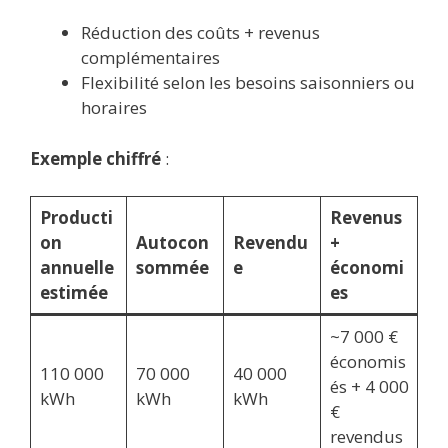
Réduction des coûts + revenus
complémentaires
Flexibilité selon les besoins saisonniers ou
horaires
Exemple chiffré
:
Producti
Revenus
on
Autocon
Revendu
+
annuelle
sommée
e
économi
estimée
es
~7 000 €
économis
110 000
70 000
40 000
és + 4 000
kWh
kWh
kWh
€
revendus