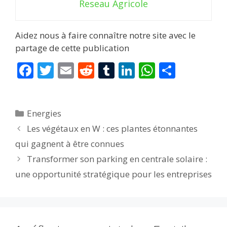
Reseau Agricole
Aidez nous à faire connaître notre site avec le
partage de cette publication
F
T
E
R
T
Li
W
P
ac
w
m
e
u
n
h
ar
e
itt
ai
d
m
k
at
ta
Catégories
Energies
b
er
l
di
bl
e
s
g
Les végétaux en W : ces plantes étonnantes
o
t
r
dI
A
er
qui gagnent à être connues
o
n
p
Transformer son parking en centrale solaire :
k
p
une opportunité stratégique pour les entreprises