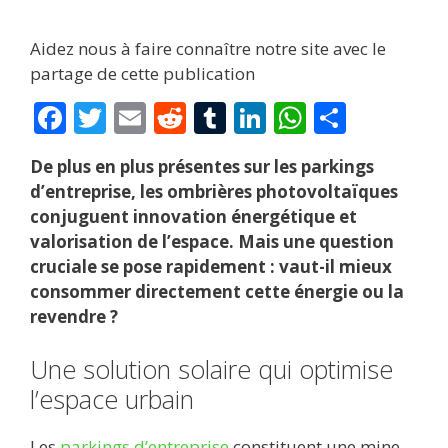
Aidez nous à faire connaître notre site avec le
partage de cette publication
F
T
E
R
T
Li
W
P
ac
w
m
e
u
n
h
ar
De plus en plus présentes sur les parkings
e
itt
ai
d
m
k
at
ta
d’entreprise, les ombrières photovoltaïques
b
er
l
di
bl
e
s
g
conjuguent innovation énergétique et
o
t
r
dI
A
er
valorisation de l’espace. Mais une question
cruciale se pose rapidement : vaut-il mieux
o
n
p
consommer directement cette énergie ou la
k
p
revendre ?
Une solution solaire qui optimise
l’espace urbain
Les
parkings d’entreprise
constituent une mine