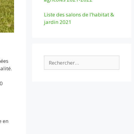
Liste des salons de l’habitat &
jardin 2021
Rechercher :
nées
lité.
30
e en