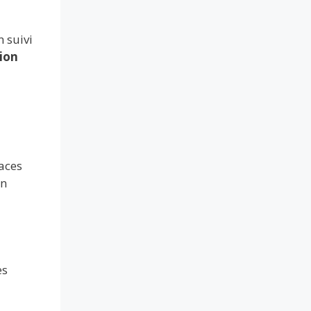
 suivi
ion
races
en
es