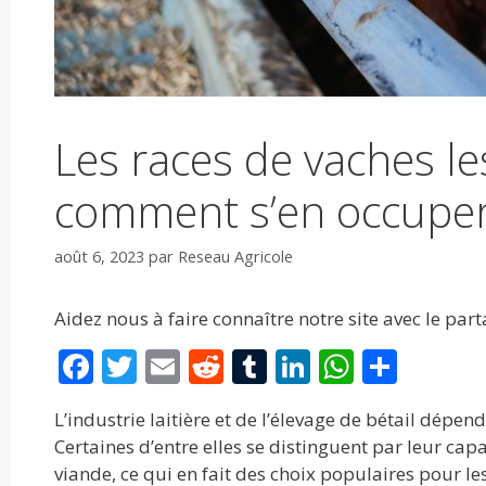
Les races de vaches le
comment s’en occupe
août 6, 2023
par
Reseau Agricole
Aidez nous à faire connaître notre site avec le par
F
T
E
R
T
Li
W
P
ac
w
m
e
u
n
h
ar
L’industrie laitière et de l’élevage de bétail dépe
e
itt
ai
d
m
k
at
ta
Certaines d’entre elles se distinguent par leur cap
b
er
l
di
bl
e
s
g
viande, ce qui en fait des choix populaires pour le