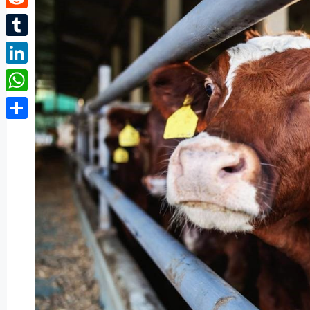
Reddit
Tumblr
LinkedIn
WhatsApp
Partager