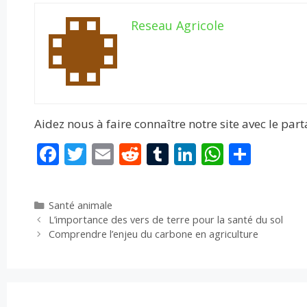
Reseau Agricole
Aidez nous à faire connaître notre site avec le par
F
T
E
R
T
Li
W
P
ac
w
m
e
u
n
h
ar
e
itt
ai
d
m
k
at
ta
Catégories
Santé animale
b
er
l
di
bl
e
s
g
L’importance des vers de terre pour la santé du sol
o
t
r
dI
A
er
Comprendre l’enjeu du carbone en agriculture
o
n
p
k
p