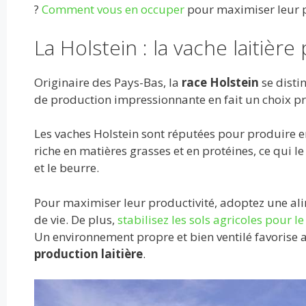
o
t
r
dI
A
er
?
Comment vous en occuper
pour maximiser leur p
o
n
p
La Holstein : la vache laitière
k
p
Originaire des Pays-Bas, la
race Holstein
se distin
de production impressionnante en fait un choix pri
Les vaches Holstein sont réputées pour produire 
riche en matières grasses et en protéines, ce qui l
et le beurre.
Pour maximiser leur productivité, adoptez une ali
de vie. De plus,
stabilisez les sols agricoles pour l
Un environnement propre et bien ventilé favorise au
production laitière
.