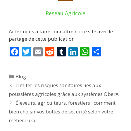
Reseau Agricole
Aidez nous à faire connaître notre site avec le
partage de cette publication
F
T
E
R
T
Li
W
P
ac
w
m
e
u
n
h
ar
e
itt
ai
d
m
k
at
ta
Catégories
Blog
b
er
l
di
bl
e
s
g
Limiter les risques sanitaires liés aux
o
t
r
dI
A
er
poussières agricoles grâce aux systèmes OberA
o
n
p
Éleveurs, agriculteurs, forestiers : comment
k
p
bien choisir vos bottes de sécurité selon votre
métier rural