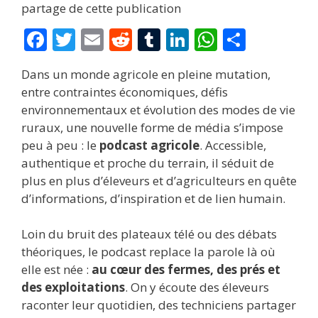
partage de cette publication
F
T
E
R
T
Li
W
P
ac
w
m
e
u
n
h
ar
Dans un monde agricole en pleine mutation,
e
itt
ai
d
m
k
at
ta
entre contraintes économiques, défis
b
er
l
di
bl
e
s
g
environnementaux et évolution des modes de vie
o
t
r
dI
A
er
ruraux, une nouvelle forme de média s’impose
peu à peu : le
podcast agricole
. Accessible,
o
n
p
authentique et proche du terrain, il séduit de
k
p
plus en plus d’éleveurs et d’agriculteurs en quête
d’informations, d’inspiration et de lien humain.
Loin du bruit des plateaux télé ou des débats
théoriques, le podcast replace la parole là où
elle est née :
au cœur des fermes, des prés et
des exploitations
. On y écoute des éleveurs
raconter leur quotidien, des techniciens partager