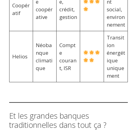
e
e,
nt
Coopér
coopér
crédit,
social,
atif
ative
gestion
environ
nement
Transit
Néoba
Compt
ion
nque
e
énergét
Helios
climati
couran
ique
que
t, ISR
unique
ment
Et les grandes banques
traditionnelles dans tout ça ?