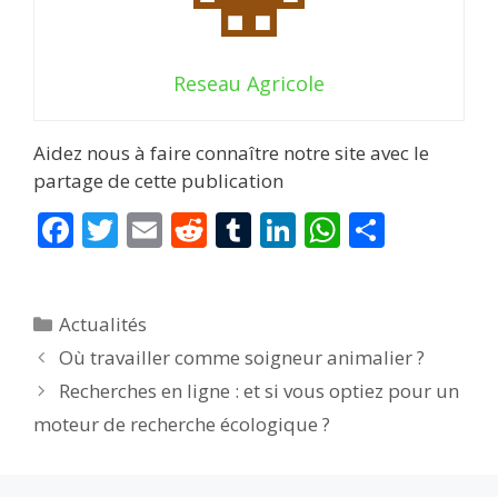
Reseau Agricole
Aidez nous à faire connaître notre site avec le
partage de cette publication
F
T
E
R
T
Li
W
P
ac
w
m
e
u
n
h
ar
e
itt
ai
d
m
k
at
ta
Catégories
Actualités
b
er
l
di
bl
e
s
g
Où travailler comme soigneur animalier ?
o
t
r
dI
A
er
Recherches en ligne : et si vous optiez pour un
o
n
p
moteur de recherche écologique ?
k
p