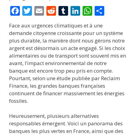
F
T
E
R
T
Li
W
P
ac
w
m
e
u
n
h
ar
Face aux urgences climatiques et à une
e
itt
ai
d
m
k
at
ta
demande citoyenne croissante pour un système
b
er
l
di
bl
e
s
g
plus durable, la manière dont nous gérons notre
o
t
r
dI
A
er
argent est désormais un acte engagé. Si les choix
alimentaires ou de transport sont souvent mis en
o
n
p
avant, l’impact environnemental de notre
k
p
banque est encore trop peu pris en compte.
Pourtant, selon une étude publiée par Reclaim
Finance, les grandes banques françaises
continuent de financer massivement les énergies
fossiles.
Heureusement, plusieurs alternatives
responsables émergent. Voici un panorama des
banques les plus vertes en France, ainsi que des