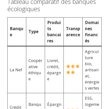
Tableau comparatif des banques
écologiques
Produi
Domai
Banqu
ts
Transp
nes
Type
e
bancai
arence
financ
res
és
Agricul
ture
Coopér
Livret,
bio,
ative
crédit,
La Nef
artisan
éthiqu
épargn
at,
e
e
énergie
s vertes
ESS,
Banqu
Épargn
logeme
Crédit