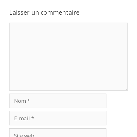
Laisser un commentaire
Commentaire
Nom
E-
mail
Site