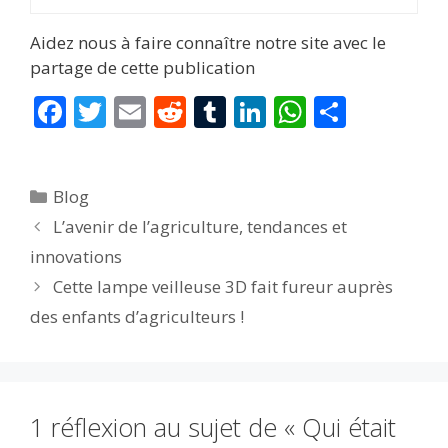
Aidez nous à faire connaître notre site avec le
partage de cette publication
F
T
E
R
T
Li
W
P
ac
w
m
e
u
n
h
ar
e
itt
ai
d
m
k
at
ta
Catégories
Blog
b
er
l
di
bl
e
s
g
L’avenir de l’agriculture, tendances et
o
t
r
dI
A
er
innovations
o
n
p
Cette lampe veilleuse 3D fait fureur auprès
k
p
des enfants d’agriculteurs !
1 réflexion au sujet de « Qui était