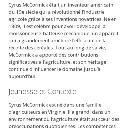
Cyrus McCormick était un inventeur américain
e
itt
ai
d
m
k
at
ta
du 19e siècle qui a révolutionné l’industrie
b
er
l
di
bl
e
s
g
agricole grâce à ses inventions novatrices. Né en
o
t
r
dI
A
er
1809, il est célèbre pour avoir développé la
moissonneuse-batteuse mécanique, un appareil
o
n
p
qui a grandement amélioré l’efficacité de la
k
p
récolte des céréales. Tout au long de sa vie,
McCormick a apporté des contributions
significatives à l’agriculture, et son héritage
continue d’influencer le domaine jusqu’à
aujourd’hui.
Jeunesse et Contexte
Cyrus McCormick est né dans une famille
d’agriculteurs en Virginie. Il a grandi dans un
environnement où l’agriculture était au cœur des
préoccupations quotidiennes. Les compétences