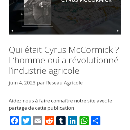
Qui était Cyrus McCormick ?
L’homme qui a révolutionné
l’industrie agricole
juin 4, 2023
par
Reseau Agricole
Aidez nous à faire connaître notre site avec le
partage de cette publication
F
T
E
R
T
Li
W
P
ac
w
m
e
u
n
h
ar