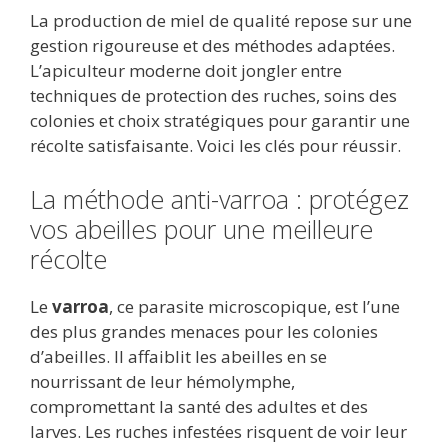
ac
w
m
e
u
n
h
ar
La production de miel de qualité repose sur une
e
itt
ai
d
m
k
at
ta
gestion rigoureuse et des méthodes adaptées.
b
er
l
di
bl
e
s
g
L’apiculteur moderne doit jongler entre
o
t
r
dI
A
er
techniques de protection des ruches, soins des
colonies et choix stratégiques pour garantir une
o
n
p
récolte satisfaisante. Voici les clés pour réussir.
k
p
La méthode anti-varroa : protégez
vos abeilles pour une meilleure
récolte
Le
varroa
, ce parasite microscopique, est l’une
des plus grandes menaces pour les colonies
d’abeilles. Il affaiblit les abeilles en se
nourrissant de leur hémolymphe,
compromettant la santé des adultes et des
larves. Les ruches infestées risquent de voir leur