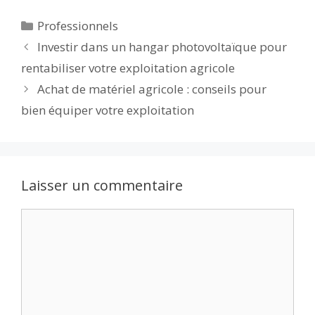
e
itt
ai
d
m
k
at
ta
Catégories
Professionnels
b
er
l
di
bl
e
s
g
Investir dans un hangar photovoltaïque pour
o
t
r
dI
A
er
rentabiliser votre exploitation agricole
o
n
p
Achat de matériel agricole : conseils pour
k
p
bien équiper votre exploitation
Laisser un commentaire
Commentaire