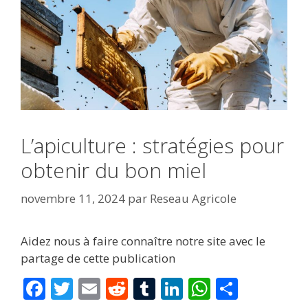
L’apiculture : stratégies pour
obtenir du bon miel
novembre 11, 2024
par
Reseau Agricole
Aidez nous à faire connaître notre site avec le
partage de cette publication
F
T
E
R
T
Li
W
P