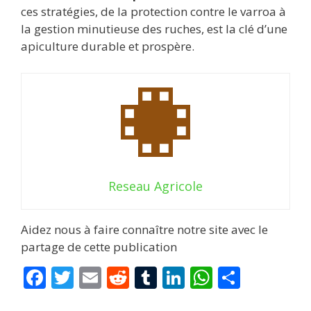
ces stratégies, de la protection contre le varroa à
la gestion minutieuse des ruches, est la clé d’une
apiculture durable et prospère.
Reseau Agricole
Aidez nous à faire connaître notre site avec le
partage de cette publication
F
T
E
R
T
Li
W
P
ac
w
m
e
u
n
h
ar