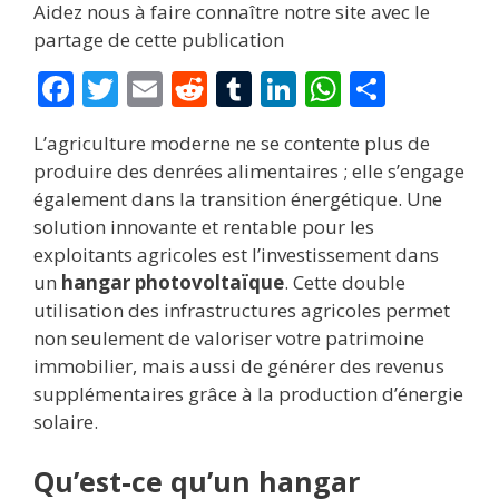
Aidez nous à faire connaître notre site avec le
partage de cette publication
F
T
E
R
T
Li
W
P
ac
w
m
e
u
n
h
ar
L’agriculture moderne ne se contente plus de
e
itt
ai
d
m
k
at
ta
produire des denrées alimentaires ; elle s’engage
b
er
l
di
bl
e
s
g
également dans la transition énergétique. Une
o
t
r
dI
A
er
solution innovante et rentable pour les
exploitants agricoles est l’investissement dans
o
n
p
un
hangar photovoltaïque
. Cette double
k
p
utilisation des infrastructures agricoles permet
non seulement de valoriser votre patrimoine
immobilier, mais aussi de générer des revenus
supplémentaires grâce à la production d’énergie
solaire.
Qu’est-ce qu’un hangar