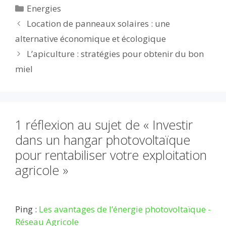
Catégories
Energies
b
er
l
di
bl
e
s
g
Location de panneaux solaires : une
o
t
r
dI
A
er
alternative économique et écologique
o
n
p
L’apiculture : stratégies pour obtenir du bon
k
p
miel
1 réflexion au sujet de « Investir
dans un hangar photovoltaïque
pour rentabiliser votre exploitation
agricole »
Ping :
Les avantages de l’énergie photovoltaïque -
Réseau Agricole