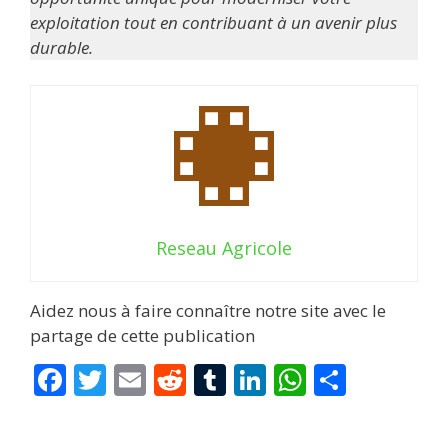
exploitation tout en contribuant à un avenir plus
durable.
Reseau Agricole
Aidez nous à faire connaître notre site avec le
partage de cette publication
F
T
E
R
T
Li
W
P
ac
w
m
e
u
n
h
ar
e
itt
ai
d
m
k
at
ta