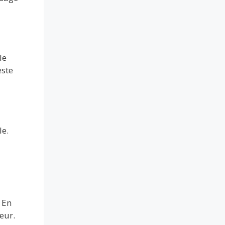
le
este
le.
 En
eur.