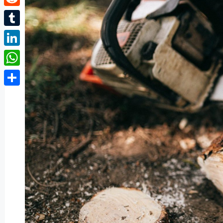
Reddit
Tumblr
LinkedIn
WhatsApp
Partager