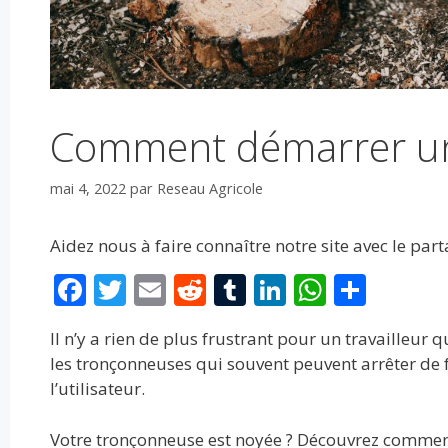
Comment démarrer un
mai 4, 2022
par
Reseau Agricole
Aidez nous à faire connaître notre site avec le par
F
T
E
R
T
Li
W
P
ac
w
m
e
u
n
h
ar
Il n’y a rien de plus frustrant pour un travailleu
e
itt
ai
d
m
k
at
ta
les tronçonneuses qui souvent peuvent arrêter de 
b
er
l
di
bl
e
s
g
l’utilisateur.
o
t
r
dI
A
er
Votre tronçonneuse est noyée ? Découvrez commen