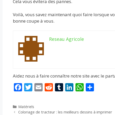
Cela vous évitera des pannes.
Voilà, vous savez maintenant quoi faire lorsque v
bonne coupe à vous.
Reseau Agricole
Aidez nous à faire connaître notre site avec le par
F
T
E
R
T
Li
W
P
ac
w
m
e
u
n
h
ar
e
itt
ai
d
m
k
at
ta
Catégories
Matériels
b
er
l
di
bl
e
s
g
Coloriage de tracteur : les meilleurs dessins à imprimer