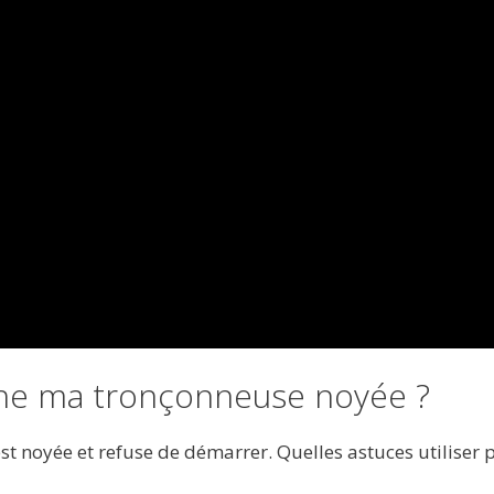
e ma tronçonneuse noyée ?
est noyée et refuse de démarrer. Quelles astuces utiliser 