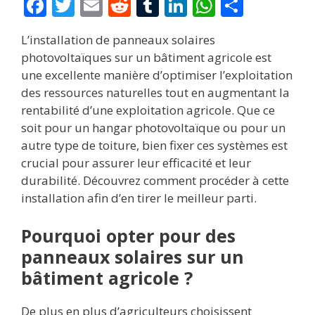
F
T
E
R
T
Li
W
P
ac
w
m
e
u
n
h
ar
L’installation de panneaux solaires
e
itt
ai
d
m
k
at
ta
photovoltaïques sur un bâtiment agricole est
b
er
l
di
bl
e
s
g
une excellente manière d’optimiser l’exploitation
o
t
r
dI
A
er
des ressources naturelles tout en augmentant la
rentabilité d’une exploitation agricole. Que ce
o
n
p
soit pour un hangar photovoltaïque ou pour un
k
p
autre type de toiture, bien fixer ces systèmes est
crucial pour assurer leur efficacité et leur
durabilité. Découvrez comment procéder à cette
installation afin d’en tirer le meilleur parti.
Pourquoi opter pour des
panneaux solaires sur un
bâtiment agricole ?
De plus en plus d’agriculteurs choisissent