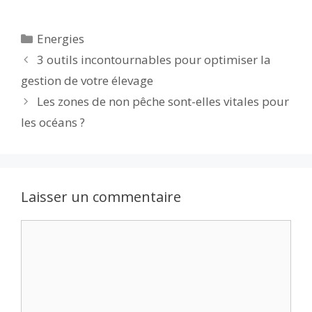
ac
w
m
e
u
n
h
ar
e
itt
ai
d
m
k
at
ta
Catégories
Energies
b
er
l
di
bl
e
s
g
3 outils incontournables pour optimiser la
o
t
r
dI
A
er
gestion de votre élevage
o
n
p
Les zones de non pêche sont-elles vitales pour
k
p
les océans ?
Laisser un commentaire
Commentaire