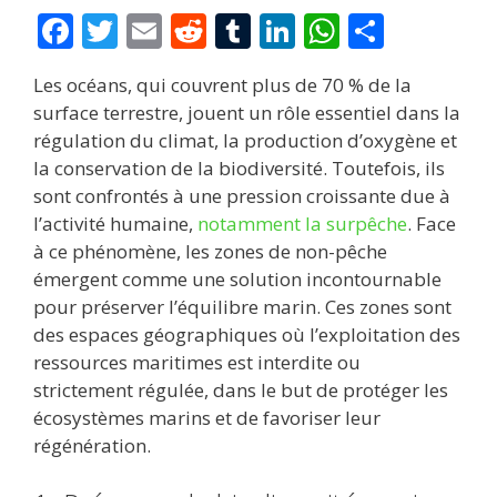
F
T
E
R
T
Li
W
P
ac
w
m
e
u
n
h
ar
Les océans, qui couvrent plus de 70 % de la
e
itt
ai
d
m
k
at
ta
surface terrestre, jouent un rôle essentiel dans la
b
er
l
di
bl
e
s
g
régulation du climat, la production d’oxygène et
o
t
r
dI
A
er
la conservation de la biodiversité. Toutefois, ils
sont confrontés à une pression croissante due à
o
n
p
l’activité humaine,
notamment la surpêche
. Face
k
p
à ce phénomène, les zones de non-pêche
émergent comme une solution incontournable
pour préserver l’équilibre marin. Ces zones sont
des espaces géographiques où l’exploitation des
ressources maritimes est interdite ou
strictement régulée, dans le but de protéger les
écosystèmes marins et de favoriser leur
régénération.