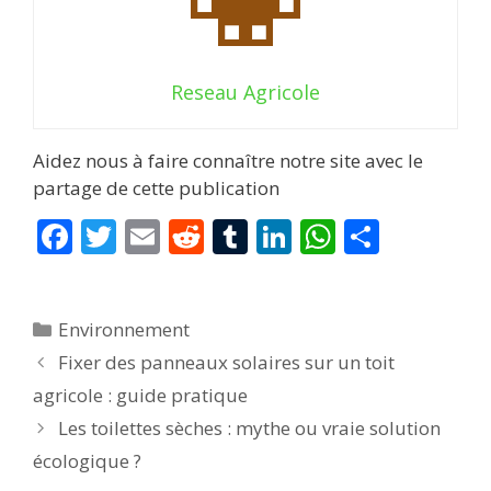
Reseau Agricole
Aidez nous à faire connaître notre site avec le
partage de cette publication
F
T
E
R
T
Li
W
P
ac
w
m
e
u
n
h
ar
e
itt
ai
d
m
k
at
ta
Catégories
Environnement
b
er
l
di
bl
e
s
g
Fixer des panneaux solaires sur un toit
o
t
r
dI
A
er
agricole : guide pratique
o
n
p
Les toilettes sèches : mythe ou vraie solution
k
p
écologique ?