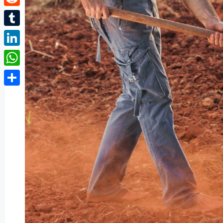
Reddit
Tumblr
LinkedIn
WhatsApp
Partager