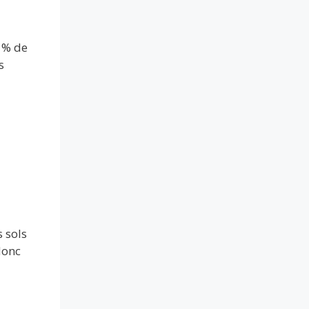
 % de
s
 sols
donc