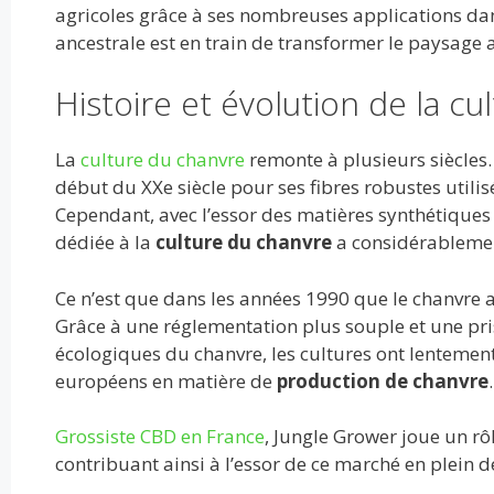
o
t
r
dI
A
er
agricoles grâce à ses nombreuses applications da
ancestrale est en train de transformer le paysage ag
o
n
p
k
p
Histoire et évolution de la c
La
culture du chanvre
remonte à plusieurs siècles.
début du XXe siècle pour ses fibres robustes utilis
Cependant, avec l’essor des matières synthétiques et
dédiée à la
culture du chanvre
a considérablemen
Ce n’est que dans les années 1990 que le chanvre a
Grâce à une réglementation plus souple et une pr
écologiques du chanvre, les cultures ont lentement 
européens en matière de
production de chanvre
.
Grossiste CBD en France
, Jungle Grower joue un rô
contribuant ainsi à l’essor de ce marché en plein