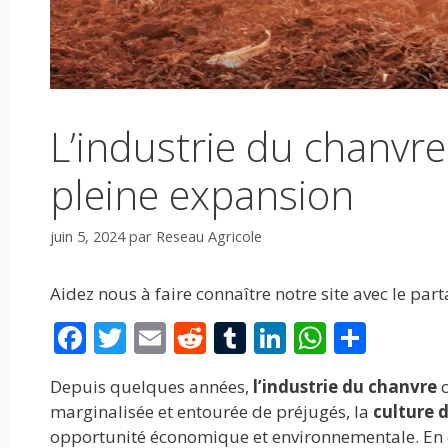
L’industrie du chanvre
pleine expansion
juin 5, 2024
par
Reseau Agricole
Aidez nous à faire connaître notre site avec le par
F
T
E
R
T
Li
W
P
ac
w
m
e
u
n
h
ar
Depuis quelques années,
l’industrie du chanvre
c
e
itt
ai
d
m
k
at
ta
marginalisée et entourée de préjugés, la
culture 
b
er
l
di
bl
e
s
g
opportunité économique et environnementale. En eff