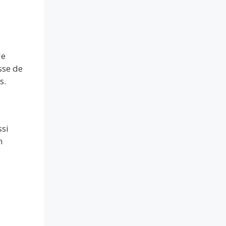
de
sse de
s.
ssi
n