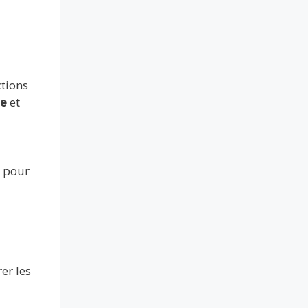
ctions
le
et
s pour
er les