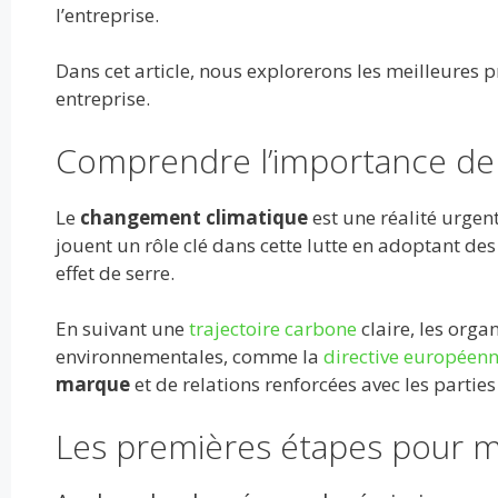
o
t
r
dI
A
er
l’entreprise.
o
n
p
Dans cet article, nous explorerons les meilleures
k
p
entreprise.
Comprendre l’importance de 
Le
changement climatique
est une réalité urgent
jouent un rôle clé dans cette lutte en adoptant de
effet de serre.
En suivant une
trajectoire carbone
claire, les orga
environnementales, comme la
directive européen
marque
et de relations renforcées avec les partie
Les premières étapes pour m