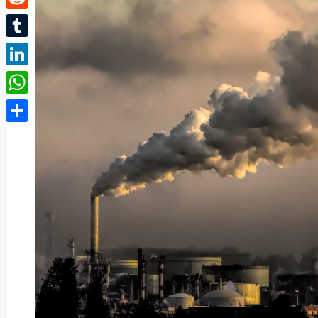
Reddit
Tumblr
LinkedIn
WhatsApp
Partager