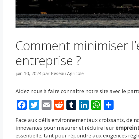
Comment minimiser l’
entreprise ?
juin 10, 2024
par
Reseau Agricole
Aidez nous à faire connaître notre site avec le par
F
T
E
R
T
Li
W
P
ac
w
m
e
u
n
h
ar
Face aux défis environnementaux croissants, de no
e
itt
ai
d
m
k
at
ta
innovantes pour mesurer et réduire leur
empreint
b
er
l
di
bl
e
s
g
essentielle, tant pour répondre aux exigences ré