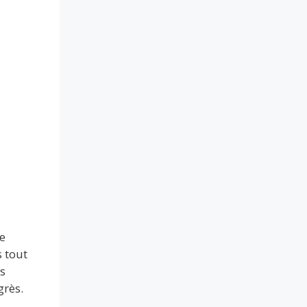
e
s tout
s
grès.