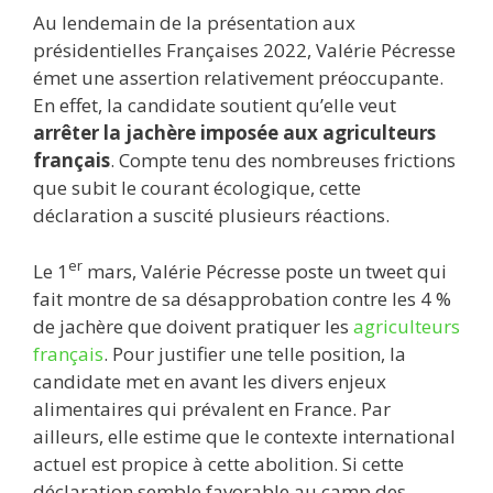
ac
w
m
e
u
n
h
ar
Au lendemain de la présentation aux
e
itt
ai
d
m
k
at
ta
présidentielles Françaises 2022, Valérie Pécresse
b
er
l
di
bl
e
s
g
émet une assertion relativement préoccupante.
o
t
r
dI
A
er
En effet, la candidate soutient qu’elle veut
arrêter la jachère imposée aux agriculteurs
o
n
p
français
. Compte tenu des nombreuses frictions
k
p
que subit le courant écologique, cette
déclaration a suscité plusieurs réactions.
er
Le 1
mars, Valérie Pécresse poste un tweet qui
fait montre de sa désapprobation contre les 4 %
de jachère que doivent pratiquer les
agriculteurs
français
. Pour justifier une telle position, la
candidate met en avant les divers enjeux
alimentaires qui prévalent en France. Par
ailleurs, elle estime que le contexte international
actuel est propice à cette abolition. Si cette
déclaration semble favorable au camp des