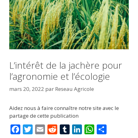
L’intérêt de la jachère pour
l’agronomie et l’écologie
mars 20, 2022
par
Reseau Agricole
Aidez nous à faire connaître notre site avec le
partage de cette publication
F
T
E
R
T
Li
W
P