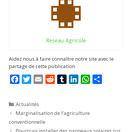
Reseau Agricole
Aidez nous à faire connaître notre site avec le
partage de cette publication
F
T
E
R
T
Li
W
P
ac
w
m
e
u
n
h
ar
e
itt
ai
d
m
k
at
ta
Catégories
Actualités
b
er
l
di
bl
e
s
g
Marginalisation de l’agriculture
o
t
r
dI
A
er
conventionnelle
o
n
p
Pourquoi installer des panneaux solaires sur