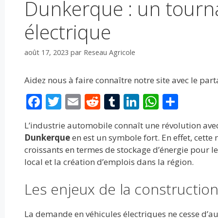
Dunkerque : un tourna
électrique
août 17, 2023
par
Reseau Agricole
Aidez nous à faire connaître notre site avec le par
F
T
E
R
T
Li
W
P
ac
w
m
e
u
n
h
ar
L’industrie automobile connaît une révolution avec 
e
itt
ai
d
m
k
at
ta
Dunkerque
en est un symbole fort. En effet, cette
b
er
l
di
bl
e
s
g
croissants en termes de stockage d’énergie pour le
o
t
r
dI
A
er
local et la création d’emplois dans la région.
o
n
p
Les enjeux de la construction
k
p
La demande en véhicules électriques ne cesse d’au