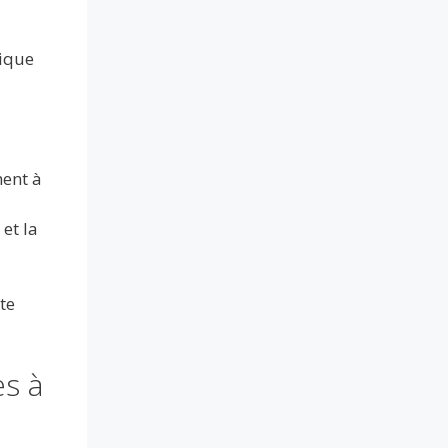
mique
ment à
 et la
te
es à