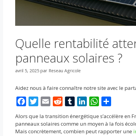
Quelle rentabilité att
panneaux solaires ?
avril 5, 2025
par
Reseau Agricole
Aidez nous à faire connaître notre site avec le par
F
T
E
R
T
Li
W
P
ac
w
m
e
u
n
h
ar
Alors que la transition énergétique s’accélère en F
e
itt
ai
d
m
k
at
ta
panneaux solaires comme un moyen à la fois écolo
b
er
l
di
bl
e
s
g
Mais concrètement, combien peut rapporter une
i