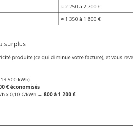
≈ 2 250 à 2 700 €
≈ 1 350 à 1 800 €
u surplus
icité produite (ce qui diminue votre facture), et vous rev
t 13 500 kWh)
00 € économisés
kWh x 0,10 €/kWh →
800 à 1 200 €