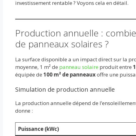
o
t
r
dI
A
er
investissement rentable ? Voyons cela en détail.
o
n
p
k
p
Production annuelle : combie
de panneaux solaires ?
La surface disponible a un impact direct sur la pr
moyenne, 1 m² de
panneau solaire
produit entre
1
équipée de
100 m² de panneaux
offre une puiss
Simulation de production annuelle
La production annuelle dépend de l’ensoleillemen
donne :
Puissance (kWc)