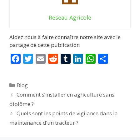
Reseau Agricole
Aidez nous à faire connaître notre site avec le
partage de cette publication
F
T
E
R
T
Li
W
P
ac
w
m
e
u
n
h
ar
e
itt
ai
d
m
k
at
ta
Catégories
Blog
b
er
l
di
bl
e
s
g
Comment s’installer en agriculture sans
o
t
r
dI
A
er
diplôme ?
o
n
p
Quels sont les points de vigilance dans la
k
p
maintenance d’un tracteur ?