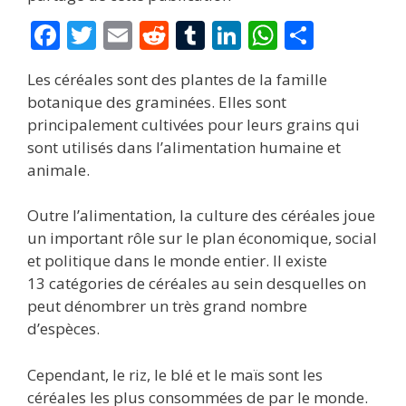
F
T
E
R
T
Li
W
P
ac
w
m
e
u
n
h
ar
Les céréales sont des plantes de la famille
e
itt
ai
d
m
k
at
ta
botanique des graminées. Elles sont
b
er
l
di
bl
e
s
g
principalement cultivées pour leurs grains qui
o
t
r
dI
A
er
sont utilisés dans l’alimentation humaine et
animale.
o
n
p
k
p
Outre l’alimentation, la culture des céréales joue
un important rôle sur le plan économique, social
et politique dans le monde entier. Il existe
13 catégories de céréales au sein desquelles on
peut dénombrer un très grand nombre
d’espèces.
Cependant, le riz, le blé et le maïs sont les
céréales les plus consommées de par le monde.