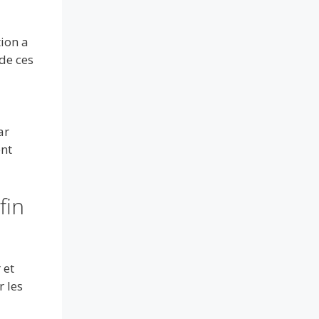
tion a
de ces
ar
ent
fin
 et
r les