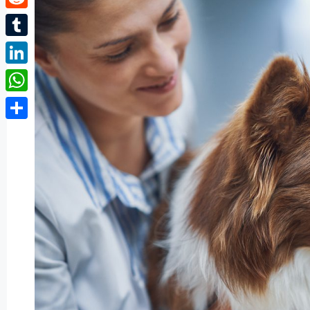
Reddit
Tumblr
LinkedIn
WhatsApp
Partager