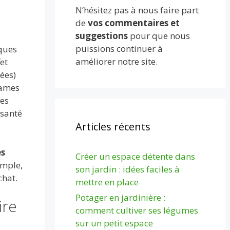
N’hésitez pas à nous faire part
de
vos commentaires et
suggestions
pour que nous
puissions continuer à
ques
améliorer notre site.
fet
ées)
 lames
ies
 santé
Articles récents
es
Créer un espace détente dans
emple,
son jardin : idées faciles à
chat.
mettre en place
Potager en jardinière :
ire
comment cultiver ses légumes
sur un petit espace