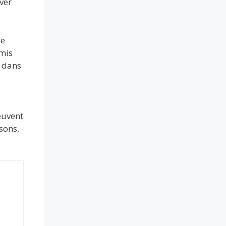
ver
de
smis
r dans
euvent
sons,