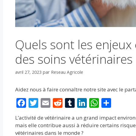
Quels sont les enjeux 
des soins vétérinaire
avril 27, 2023
par
Reseau Agricole
Aidez nous à faire connaître notre site avec le par
F
T
E
R
T
Li
W
P
ac
w
m
e
u
n
h
ar
L’activité de vétérinaire a un grand impact enviro
e
itt
ai
d
m
k
at
ta
mais elle contribue aussi à réduire certains risque
b
er
l
di
bl
e
s
g
vétérinaires dans le monde ?