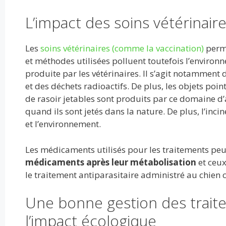
o
t
r
dI
A
er
L’impact des soins vétérinai
o
n
p
k
p
Les
soins vétérinaires (comme la vaccination)
perme
et méthodes utilisées polluent toutefois l’environ
produite par les vétérinaires. Il s’agit notammen
et des déchets radioactifs. De plus, les objets point
de rasoir jetables sont produits par ce domaine d’a
quand ils sont jetés dans la nature. De plus, l’inc
et l’environnement.
Les médicaments utilisés pour les traitements peu
médicaments après leur métabolisation
et ceux
le traitement antiparasitaire administré au chien 
Une bonne gestion des traite
l’impact écologique