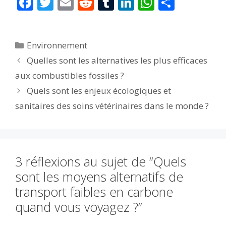
F
T
E
R
T
Li
W
P
ac
w
m
e
u
n
h
ar
e
itt
ai
d
m
k
at
ta
Catégories
Environnement
b
er
l
di
bl
e
s
g
Quelles sont les alternatives les plus efficaces
o
t
r
dI
A
er
aux combustibles fossiles ?
o
n
p
Quels sont les enjeux écologiques et
k
p
sanitaires des soins vétérinaires dans le monde ?
3 réflexions au sujet de “Quels
sont les moyens alternatifs de
transport faibles en carbone
quand vous voyagez ?”