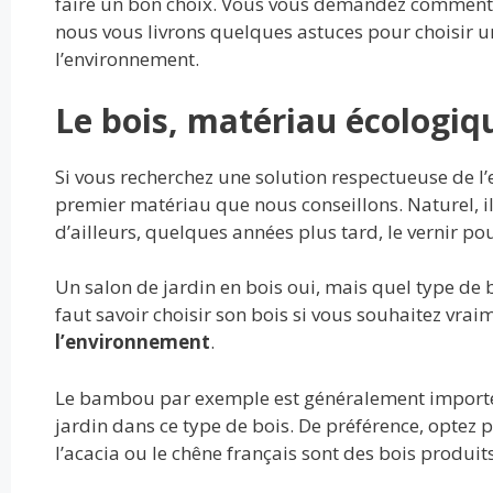
b
er
l
di
bl
e
s
g
faire un bon choix. Vous vous demandez comment co
o
t
r
dI
A
er
nous vous livrons quelques astuces pour choisir u
l’environnement.
o
n
p
k
p
Le bois, matériau écologiq
Si vous recherchez une solution respectueuse de l’
premier matériau que nous conseillons. Naturel, il
d’ailleurs, quelques années plus tard, le vernir po
Un salon de jardin en bois oui, mais quel type de b
faut savoir choisir son bois si vous souhaitez vra
l’environnement
.
Le bambou par exemple est généralement importé. 
jardin dans ce type de bois. De préférence, optez
l’acacia ou le chêne français sont des bois produit