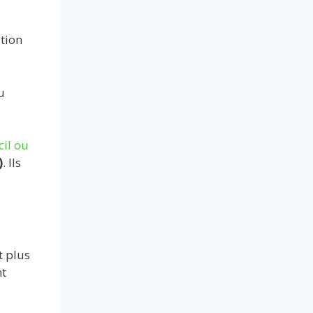
ation
u
il ou
)
. Ils
t plus
nt