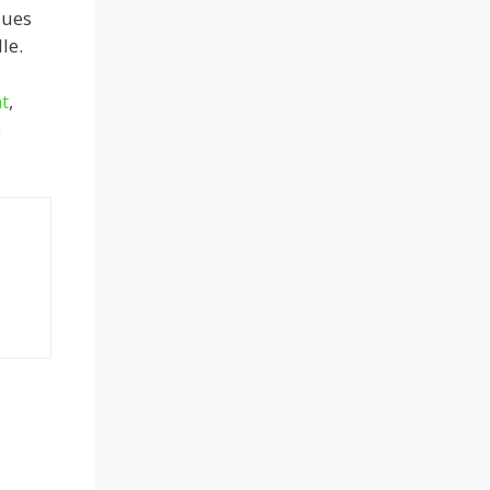
ques
le.
t
,
e