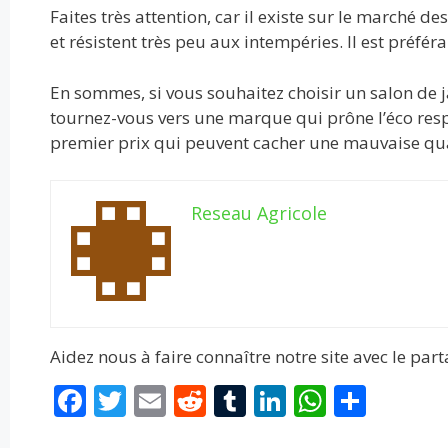
Faites très attention, car il existe sur le marché 
et résistent très peu aux intempéries. Il est préfér
En sommes, si vous souhaitez choisir un salon de 
tournez-vous vers une marque qui prône l’éco resp
premier prix qui peuvent cacher une mauvaise qua
Reseau Agricole
Aidez nous à faire connaître notre site avec le par
F
T
E
R
T
Li
W
P
ac
w
m
e
u
n
h
ar