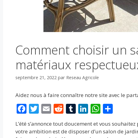
Comment choisir un sa
matériaux respectueux
septembre 21, 2022
par
Reseau Agricole
Aidez nous à faire connaître notre site avec le par
F
T
E
R
T
Li
W
P
ac
w
m
e
u
n
h
ar
L’été s’annonce tout doucement et vous souhaitez 
e
itt
ai
d
m
k
at
ta
votre ambition est de disposer d’un salon de jardi