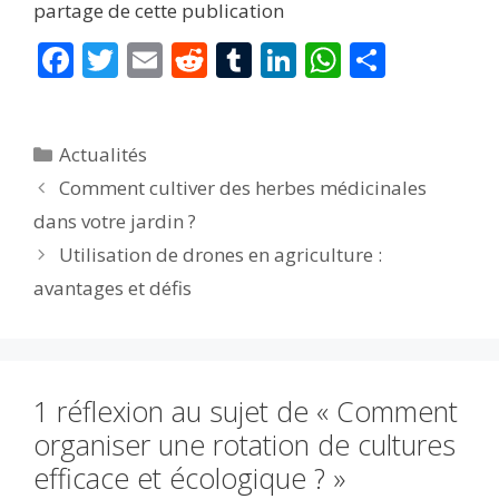
partage de cette publication
F
T
E
R
T
Li
W
P
ac
w
m
e
u
n
h
ar
e
itt
ai
d
m
k
at
ta
Catégories
Actualités
b
er
l
di
bl
e
s
g
Comment cultiver des herbes médicinales
o
t
r
dI
A
er
dans votre jardin ?
o
n
p
Utilisation de drones en agriculture :
k
p
avantages et défis
1 réflexion au sujet de « Comment
organiser une rotation de cultures
efficace et écologique ? »