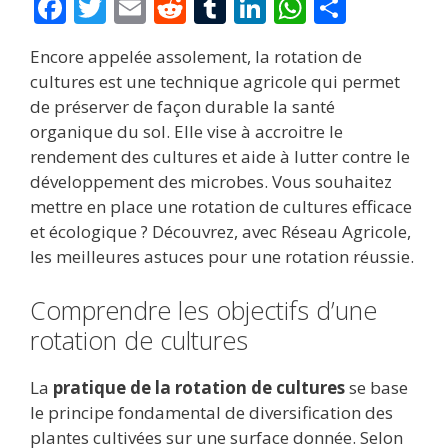
F
T
E
R
T
Li
W
P
ac
w
m
e
u
n
h
ar
Encore appelée assolement, la rotation de
e
itt
ai
d
m
k
at
ta
cultures est une technique agricole qui permet
b
er
l
di
bl
e
s
g
de préserver de façon durable la santé
o
t
r
dI
A
er
organique du sol. Elle vise à accroitre le
rendement des cultures et aide à lutter contre le
o
n
p
développement des microbes. Vous souhaitez
k
p
mettre en place une rotation de cultures efficace
et écologique ? Découvrez, avec Réseau Agricole,
les meilleures astuces pour une rotation réussie.
Comprendre les objectifs d’une
rotation de cultures
La
pratique de la rotation de cultures
se base
le principe fondamental de diversification des
plantes cultivées sur une surface donnée. Selon