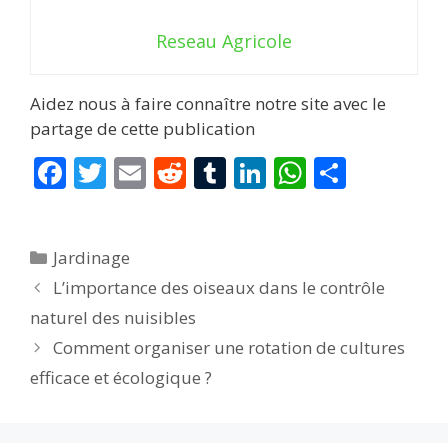
Reseau Agricole
Aidez nous à faire connaître notre site avec le
partage de cette publication
F
T
E
R
T
Li
W
P
ac
w
m
e
u
n
h
ar
e
itt
ai
d
m
k
at
ta
Catégories
Jardinage
b
er
l
di
bl
e
s
g
L’importance des oiseaux dans le contrôle
o
t
r
dI
A
er
naturel des nuisibles
o
n
p
Comment organiser une rotation de cultures
k
p
efficace et écologique ?