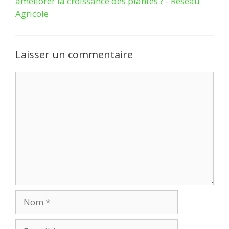
améliorer la croissance des plantes ? - Réseau
Agricole
Laisser un commentaire
Commentaire
Nom
E-