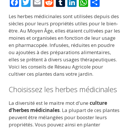
F
T
E
R
T
Li
W
P
ac
w
m
e
u
n
h
ar
Les herbes médicinales sont utilisées depuis des
e
itt
ai
d
m
k
at
ta
siècles pour leurs propriétés utiles pour le bien-
b
er
l
di
bl
e
s
g
être. Au Moyen Âge, elles étaient cultivées par les
o
t
r
dI
A
er
moines et organisées en fonction de leur usage
en pharmacopée. Infusées, réduites en poudre
o
n
p
ou ajoutées à des préparations alimentaires,
k
p
elles se prêtent à divers usages thérapeutiques.
Voici les conseils de Réseau Agricole pour
cultiver ces plantes dans votre jardin.
Choisissez les herbes médicinales
La diversité est le maitre mot d’une
culture
d’herbes médicinales
. La plupart de ces plantes
peuvent être mélangées pour booster leurs
propriétés. Vous pouvez ainsi en planter