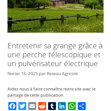
Entretenir sa grange grâce à
une perche télescopique et
un pulvérisateur électrique
février 15, 2025
par
Reseau Agricole
Aidez nous à faire connaître notre site avec le
partage de cette publication
F
T
E
R
T
Li
W
P