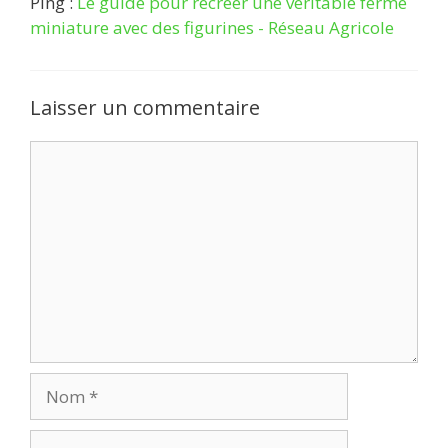
Ping :
Le guide pour recréer une véritable ferme
miniature avec des figurines - Réseau Agricole
Laisser un commentaire
Commentaire
Nom
E-