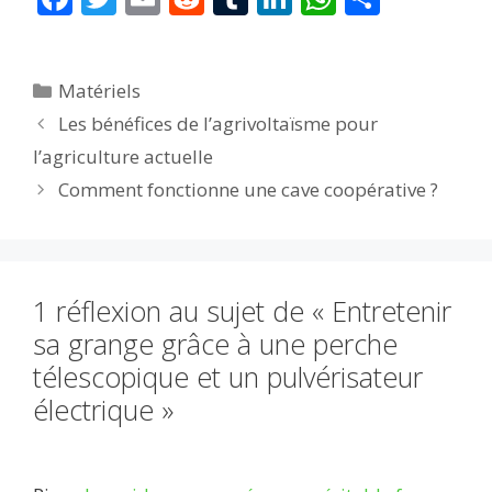
ac
w
m
e
u
n
h
ar
e
itt
ai
d
m
k
at
ta
Catégories
Matériels
b
er
l
di
bl
e
s
g
Les bénéfices de l’agrivoltaïsme pour
o
t
r
dI
A
er
l’agriculture actuelle
o
n
p
Comment fonctionne une cave coopérative ?
k
p
1 réflexion au sujet de « Entretenir
sa grange grâce à une perche
télescopique et un pulvérisateur
électrique »