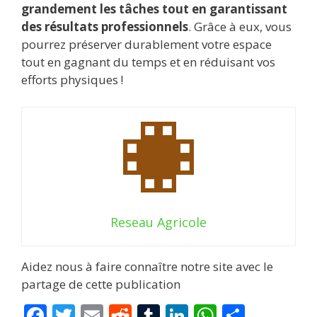
grandement les tâches tout en garantissant
des résultats professionnels
. Grâce à eux, vous
pourrez préserver durablement votre espace
tout en gagnant du temps et en réduisant vos
efforts physiques !
Reseau Agricole
Aidez nous à faire connaître notre site avec le
partage de cette publication
F
T
E
R
T
Li
W
P