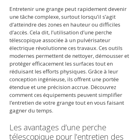
ac
w
m
e
u
n
h
ar
Entretenir une grange peut rapidement devenir
e
itt
ai
d
m
k
at
ta
une tâche complexe, surtout lorsqu’il s’agit
b
er
l
di
bl
e
s
g
d’atteindre des zones en hauteur ou difficiles
o
t
r
dI
A
er
d’accès. Cela dit, l’utilisation d’une perche
télescopique associée à un pulvérisateur
o
n
p
électrique révolutionne ces travaux. Ces outils
k
p
modernes permettent de nettoyer, démousser et
protéger efficacement les surfaces tout en
réduisant les efforts physiques. Grâce à leur
conception ingénieuse, ils offrent une portée
étendue et une précision accrue. Découvrez
comment ces équipements peuvent simplifier
l’entretien de votre grange tout en vous faisant
gagner du temps.
Les avantages d’une perche
télescopique pour l’entretien des