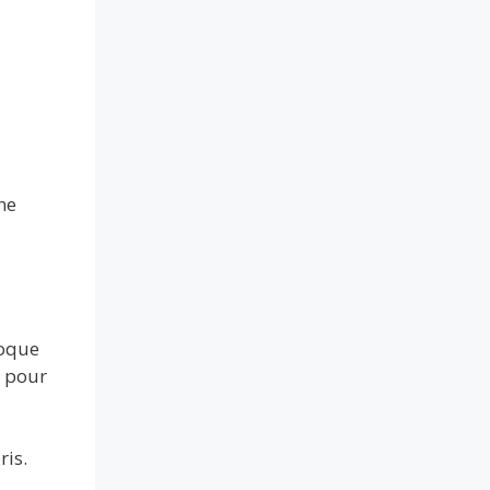
ne
loque
n pour
ris.