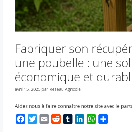
Fabriquer son récupér
une poubelle : une sol
économique et durabl
avril 15, 2025
par
Reseau Agricole
Aidez nous à faire connaître notre site avec le par
F
T
E
R
T
Li
W
P
ac
w
m
e
u
n
h
ar