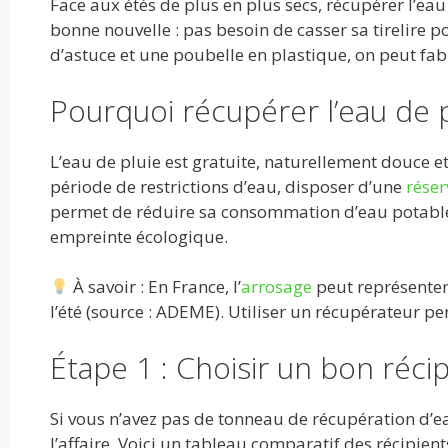
Face aux étés de plus en plus secs, récupérer l’ea
e
itt
ai
d
m
k
at
ta
bonne nouvelle : pas besoin de casser sa tirelire p
b
er
l
di
bl
e
s
g
d’astuce et une poubelle en plastique, on peut fa
o
t
r
dI
A
er
Pourquoi récupérer l’eau de p
o
n
p
k
p
L’eau de pluie est gratuite, naturellement douce et
période de restrictions d’eau, disposer d’une
réser
permet de réduire sa consommation d’eau potable,
empreinte écologique.
À savoir : En France, l’
arrosage
peut représenter
l’été (source : ADEME). Utiliser un récupérateur p
Étape 1 : Choisir un bon réci
Si vous n’avez pas de tonneau de récupération d’ea
l’affaire. Voici un tableau comparatif des récipients