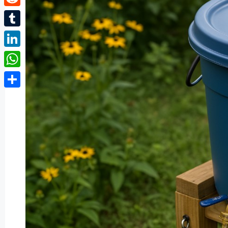
Reddit
Tumblr
LinkedIn
WhatsApp
Partager