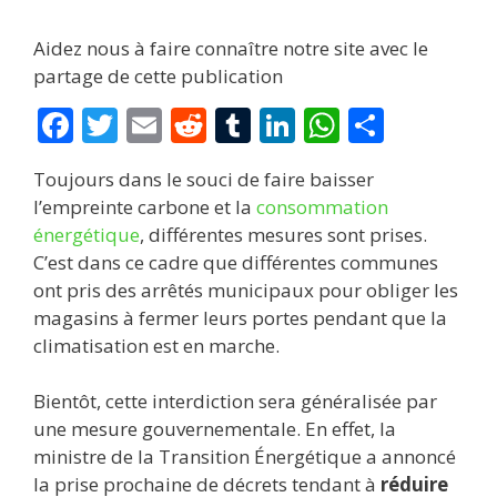
Aidez nous à faire connaître notre site avec le
partage de cette publication
F
T
E
R
T
Li
W
P
ac
w
m
e
u
n
h
ar
Toujours dans le souci de faire baisser
e
itt
ai
d
m
k
at
ta
l’empreinte carbone et la
consommation
b
er
l
di
bl
e
s
g
énergétique
, différentes mesures sont prises.
o
t
r
dI
A
er
C’est dans ce cadre que différentes communes
ont pris des arrêtés municipaux pour obliger les
o
n
p
magasins à fermer leurs portes pendant que la
k
p
climatisation est en marche.
Bientôt, cette interdiction sera généralisée par
une mesure gouvernementale. En effet, la
ministre de la Transition Énergétique a annoncé
la prise prochaine de décrets tendant à
réduire