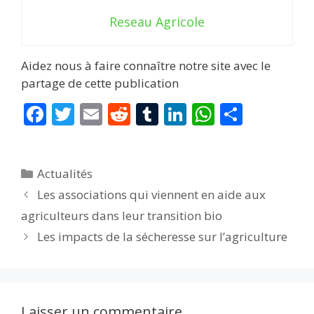
Reseau Agricole
Aidez nous à faire connaître notre site avec le
partage de cette publication
F
T
E
R
T
Li
W
P
ac
w
m
e
u
n
h
ar
e
itt
ai
d
m
k
at
ta
Catégories
Actualités
b
er
l
di
bl
e
s
g
Les associations qui viennent en aide aux
o
t
r
dI
A
er
agriculteurs dans leur transition bio
o
n
p
Les impacts de la sécheresse sur l’agriculture
k
p
Laisser un commentaire