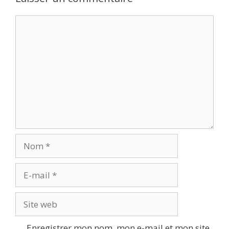
Commentaire
Nom
E-
mail
Site
web
Enregistrer mon nom, mon e-mail et mon site