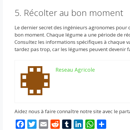
5. Récolter au bon moment
Le dernier secret des ingénieurs agronomes pour 
bon moment. Chaque légume a une période de récolt
Consultez les informations spécifiques à chaque va
tardez pas trop, car les légumes peuvent devenir f
Reseau Agricole
Aidez nous à faire connaître notre site avec le par
F
T
E
R
T
Li
W
P