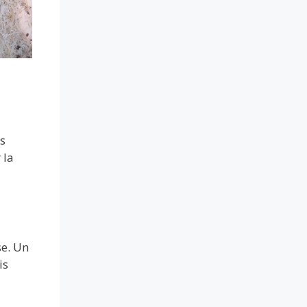
s
 la
se. Un
is