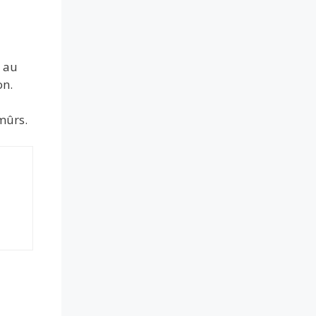
r au
on.
mûrs.