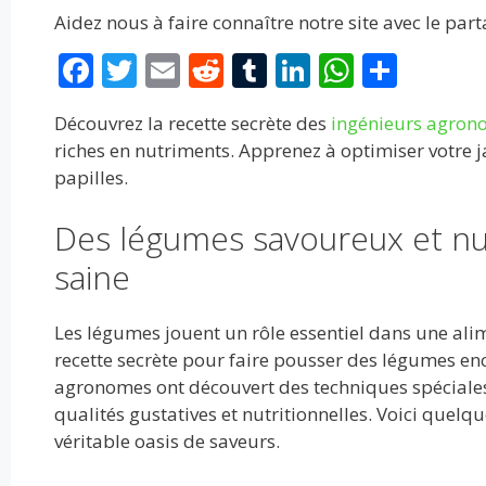
Aidez nous à faire connaître notre site avec le par
F
T
E
R
T
Li
W
P
ac
w
m
e
u
n
h
ar
Découvrez la recette secrète des
ingénieurs agron
e
itt
ai
d
m
k
at
ta
riches en nutriments. Apprenez à optimiser votre j
b
er
l
di
bl
e
s
g
papilles.
o
t
r
dI
A
er
Des légumes savoureux et nutri
o
n
p
saine
k
p
Les légumes jouent un rôle essentiel dans une alim
recette secrète pour faire pousser des légumes enc
agronomes ont découvert des techniques spéciale
qualités gustatives et nutritionnelles. Voici quelq
véritable oasis de saveurs.