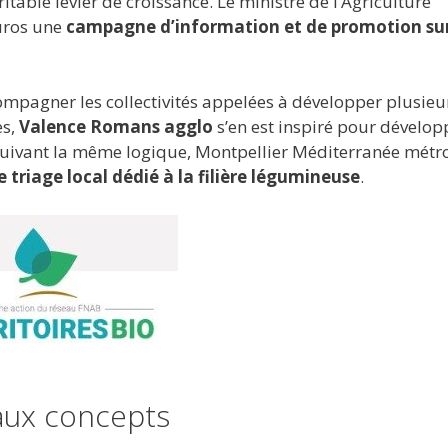
itable levier de croissance. Le ministre de l’Agriculture
uros une
campagne d’information et de promotion sur
mpagner les collectivités appelées à développer plusieu
es,
Valence Romans agglo
s’en est inspiré pour dévelop
Suivant la même logique, Montpellier Méditerranée métr
e triage local dédié à la filière légumineuse
.
aux concepts