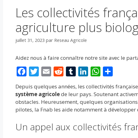
Les collectivités fran
agriculture plus biolo
juillet 31, 2023
par
Reseau Agricole
Aidez nous à faire connaître notre site avec le par
F
T
E
R
T
Li
W
P
ac
w
m
e
u
n
h
ar
Depuis quelques années, les collectivités français
e
itt
ai
d
m
k
at
ta
système agricole
de leur pays. Soutenant activeme
b
er
l
di
bl
e
s
g
obstacles. Heureusement, quelques organisations l
o
t
r
dI
A
er
pilotes, la Fnab les aide notamment à développer d
o
n
p
Un appel aux collectivités fra
k
p