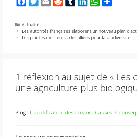
F
T
E
R
T
Li
W
P
ac
w
m
e
u
n
h
ar
e
itt
ai
d
m
k
at
ta
Catégories
Actualités
b
er
l
di
bl
e
s
g
Les autorités françaises élaborent un nouveau plan d’a
o
t
r
dI
A
er
Les plantes mellifères : des alliées pour la biodiversité
o
n
p
k
p
1 réflexion au sujet de « Les 
une agriculture plus biologiq
Ping :
L'acidification des océans : Causes et consé