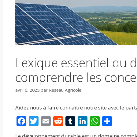
Lexique essentiel du 
comprendre les concep
avril 6, 2025
par
Reseau Agricole
Aidez nous à faire connaître notre site avec le par
F
T
E
R
T
Li
W
P
ac
w
m
e
u
n
h
ar
Le développement durable est un domaine complex