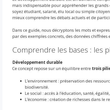
e
itt
ai
d
m
k
at
ta
mais indispensable pour appréhender les grands
b
er
l
di
bl
e
s
g
soyez étudiant, salarié, élu local ou simple cito
o
t
r
dI
A
er
mieux comprendre les débats actuels et de partic
o
n
p
Dans ce guide, nous décryptons les mots et expre
k
p
par des exemples concrets, des données chiffrées e
Comprendre les bases : les p
Développement durable
Ce concept repose sur un équilibre entre
trois pi
L’environnement : préservation des ressources
biodiversité.
Le social : accès à l’éducation, santé, égalité
L’économie : création de richesses dans le re