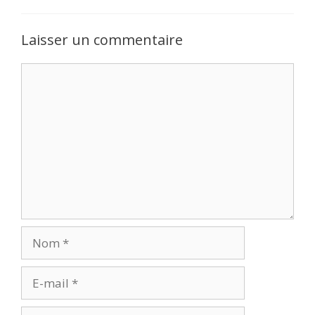
Laisser un commentaire
Commentaire
Nom
E-
mail
Site