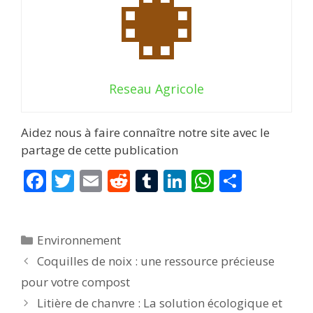
Reseau Agricole
Aidez nous à faire connaître notre site avec le
partage de cette publication
F
T
E
R
T
Li
W
P
ac
w
m
e
u
n
h
ar
e
itt
ai
d
m
k
at
ta
Catégories
Environnement
b
er
l
di
bl
e
s
g
Coquilles de noix : une ressource précieuse
o
t
r
dI
A
er
pour votre compost
o
n
p
Litière de chanvre : La solution écologique et