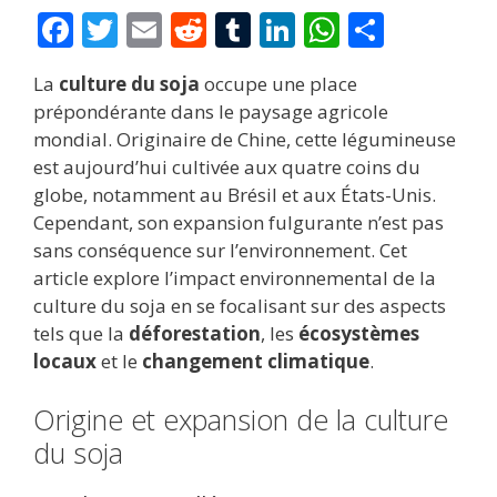
F
T
E
R
T
Li
W
P
ac
w
m
e
u
n
h
ar
La
culture du soja
occupe une place
e
itt
ai
d
m
k
at
ta
prépondérante dans le paysage agricole
b
er
l
di
bl
e
s
g
mondial. Originaire de Chine, cette légumineuse
o
t
r
dI
A
er
est aujourd’hui cultivée aux quatre coins du
globe, notamment au Brésil et aux États-Unis.
o
n
p
Cependant, son expansion fulgurante n’est pas
k
p
sans conséquence sur l’environnement. Cet
article explore l’impact environnemental de la
culture du soja en se focalisant sur des aspects
tels que la
déforestation
, les
écosystèmes
locaux
et le
changement climatique
.
Origine et expansion de la culture
du soja