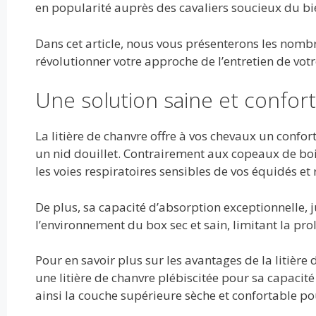
o
t
r
dI
A
er
en popularité auprès des cavaliers soucieux du bi
o
n
p
Dans cet article, nous vous présenterons les nombr
k
p
révolutionner votre approche de l’entretien de votr
Une solution saine et confor
La litière de chanvre offre à vos chevaux un confo
un nid douillet. Contrairement aux copeaux de bois
les voies respiratoires sensibles de vos équidés et 
De plus, sa capacité d’absorption exceptionnelle, 
l’environnement du box sec et sain, limitant la pr
Pour en savoir plus sur les avantages de la litière
une litière de chanvre plébiscitée pour sa capacit
ainsi la couche supérieure sèche et confortable po