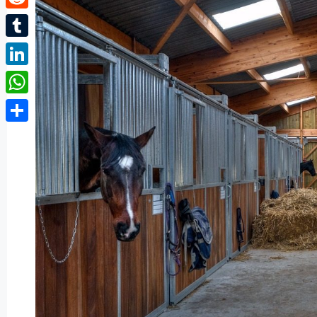
Reddit
Tumblr
LinkedIn
WhatsApp
Partager