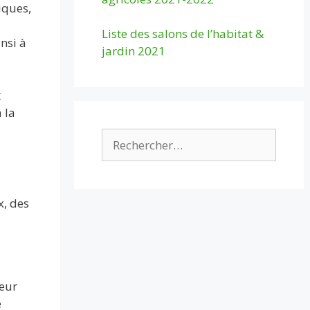
iques,
Liste des salons de l’habitat &
nsi à
jardin 2021
t
 la
Rechercher :
x, des
leur
e