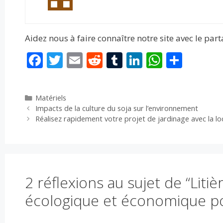
Aidez nous à faire connaître notre site avec le par
F
T
E
R
T
Li
W
P
ac
w
m
e
u
n
h
ar
e
itt
ai
d
m
k
at
ta
Catégories
Matériels
b
er
l
di
bl
e
s
g
Impacts de la culture du soja sur l’environnement
o
t
r
dI
A
er
Réalisez rapidement votre projet de jardinage avec la lo
o
n
p
k
p
2 réflexions au sujet de “Liti
écologique et économique po