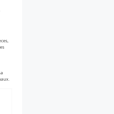
a
èces,
ues
sa
maux.