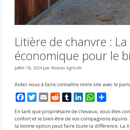
Litière de chanvre : La
économique pour le bi
juillet 18, 2024
par
Reseau Agricole
Aidez nous à faire connaître notre site avec le par
F
T
E
R
T
Li
W
P
ac
w
m
e
u
n
h
ar
En tant que propriétaire de chevaux, vous êtes co
e
itt
ai
d
m
k
at
ta
confort et le bien-être de vos compagnons équins. La
b
er
l
di
bl
e
s
g
la bonne option peut faire toute la différence. La l