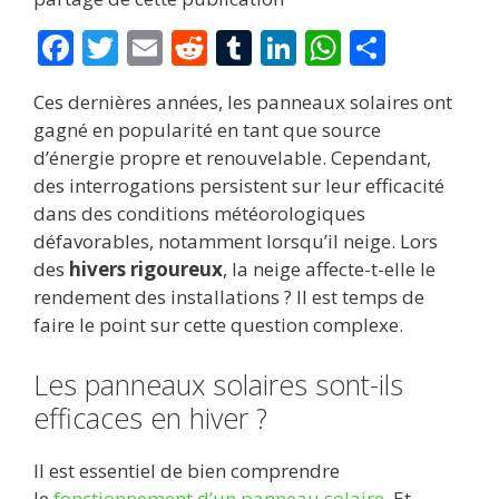
F
T
E
R
T
Li
W
P
ac
w
m
e
u
n
h
ar
Ces dernières années, les panneaux solaires ont
e
itt
ai
d
m
k
at
ta
gagné en popularité en tant que source
b
er
l
di
bl
e
s
g
d’énergie propre et renouvelable. Cependant,
o
t
r
dI
A
er
des interrogations persistent sur leur efficacité
dans des conditions météorologiques
o
n
p
défavorables, notamment lorsqu’il neige. Lors
k
p
des
hivers rigoureux
, la neige affecte-t-elle le
rendement des installations ? Il est temps de
faire le point sur cette question complexe.
Les panneaux solaires sont-ils
efficaces en hiver ?
Il est essentiel de bien comprendre
le
fonctionnement d’un panneau solaire
. Et