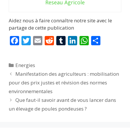
Reseau Agricole
Aidez nous à faire connaître notre site avec le
partage de cette publication
F
T
E
R
T
Li
W
P
ac
w
m
e
u
n
h
ar
e
itt
ai
d
m
k
at
ta
Catégories
Energies
b
er
l
di
bl
e
s
g
Manifestation des agriculteurs : mobilisation
o
t
r
dI
A
er
pour des prix justes et révision des normes
o
n
p
environnementales
k
p
Que faut-il savoir avant de vous lancer dans
un élevage de poules pondeuses ?