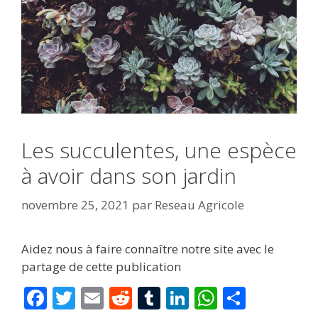
Les succulentes, une espèce
à avoir dans son jardin
novembre 25, 2021
par
Reseau Agricole
Aidez nous à faire connaître notre site avec le
partage de cette publication
F
T
E
R
T
Li
W
P