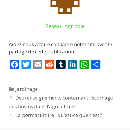
Reseau Agricole
Aidez nous à faire connaître notre site avec le
partage de cette publication
F
T
E
R
T
Li
W
P
ac
w
m
e
u
n
h
ar
e
itt
ai
d
m
k
at
ta
Catégories
Jardinage
b
er
l
di
bl
e
s
g
Des renseignements concernant l’écornage
o
t
r
dI
A
er
des bovins dans l’agriculture
o
n
p
La permaculture : qu’est-ce que c’est ?
k
p