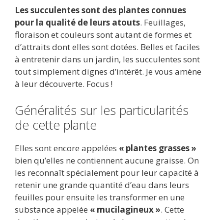
ac
w
m
e
u
n
h
ar
Les succulentes sont des plantes connues
e
itt
ai
d
m
k
at
ta
pour la qualité de leurs atouts
. Feuillages,
b
er
l
di
bl
e
s
g
floraison et couleurs sont autant de formes et
o
t
r
dI
A
er
d’attraits dont elles sont dotées. Belles et faciles
à entretenir dans un jardin, les succulentes sont
o
n
p
tout simplement dignes d’intérêt. Je vous amène
k
p
à leur découverte. Focus !
Généralités sur les particularités
de cette plante
Elles sont encore appelées
« plantes grasses »
bien qu’elles ne contiennent aucune graisse. On
les reconnaît spécialement pour leur capacité à
retenir une grande quantité d’eau dans leurs
feuilles pour ensuite les transformer en une
substance appelée
« mucilagineux »
. Cette