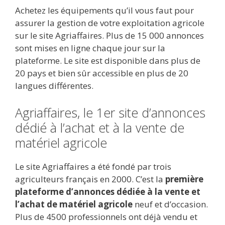
ac
w
m
e
u
n
h
ar
Achetez les équipements qu’il vous faut pour
e
itt
ai
d
m
k
at
ta
assurer la gestion de votre exploitation agricole
b
er
l
di
bl
e
s
g
sur le site Agriaffaires. Plus de 15 000 annonces
o
t
r
dI
A
er
sont mises en ligne chaque jour sur la
plateforme. Le site est disponible dans plus de
o
n
p
20 pays et bien sûr accessible en plus de 20
k
p
langues différentes.
Agriaffaires, le 1er site d’annonces
dédié à l’achat et à la vente de
matériel agricole
Le site Agriaffaires a été fondé par trois
agriculteurs français en 2000. C’est la
première
plateforme d’annonces dédiée à la vente et
l’achat de matériel agricole
neuf et d’occasion.
Plus de 4500 professionnels ont déjà vendu et