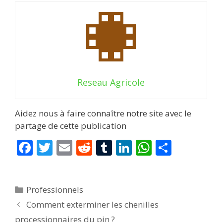
Reseau Agricole
Aidez nous à faire connaître notre site avec le
partage de cette publication
F
T
E
R
T
Li
W
P
ac
w
m
e
u
n
h
ar
e
itt
ai
d
m
k
at
ta
Catégories
Professionnels
b
er
l
di
bl
e
s
g
Comment exterminer les chenilles
o
t
r
dI
A
er
processionnaires du pin ?