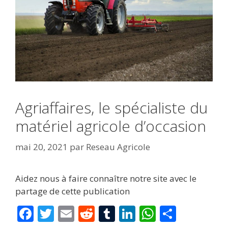
Agriaffaires, le spécialiste du
matériel agricole d’occasion
mai 20, 2021
par
Reseau Agricole
Aidez nous à faire connaître notre site avec le
partage de cette publication
F
T
E
R
T
Li
W
P