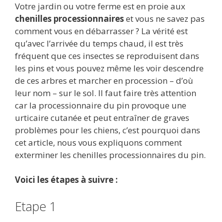
Votre jardin ou votre ferme est en proie aux
e
itt
ai
d
m
k
at
ta
chenilles processionnaires
et vous ne savez pas
b
er
l
di
bl
e
s
g
comment vous en débarrasser ? La vérité est
o
t
r
dI
A
er
qu’avec l’arrivée du temps chaud, il est très
fréquent que ces insectes se reproduisent dans
o
n
p
les pins et vous pouvez même les voir descendre
k
p
de ces arbres et marcher en procession – d’où
leur nom – sur le sol. Il faut faire très attention
car la processionnaire du pin provoque une
urticaire cutanée et peut entraîner de graves
problèmes pour les chiens, c’est pourquoi dans
cet article, nous vous expliquons comment
exterminer les chenilles processionnaires du pin.
Voici les étapes à suivre :
Etape 1