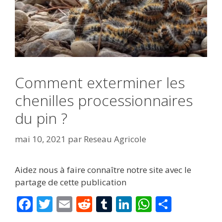
Comment exterminer les
chenilles processionnaires
du pin ?
mai 10, 2021
par
Reseau Agricole
Aidez nous à faire connaître notre site avec le
partage de cette publication
F
T
E
R
T
Li
W
P
ac
w
m
e
u
n
h
ar