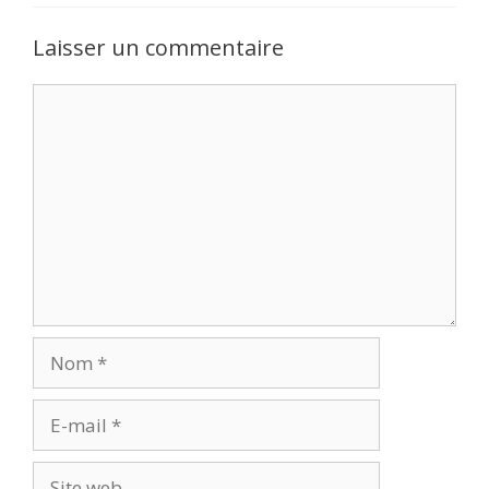
Laisser un commentaire
Commentaire
Nom
E-
mail
Site