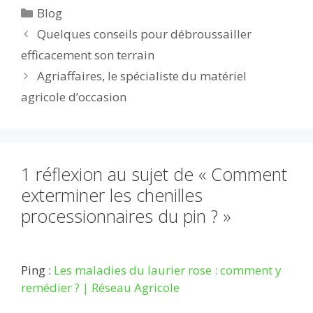
Catégories
Blog
b
er
l
di
bl
e
s
g
Quelques conseils pour débroussailler
o
t
r
dI
A
er
efficacement son terrain
o
n
p
Agriaffaires, le spécialiste du matériel
k
p
agricole d’occasion
1 réflexion au sujet de « Comment
exterminer les chenilles
processionnaires du pin ? »
Ping :
Les maladies du laurier rose : comment y
remédier ? | Réseau Agricole