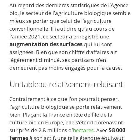
Au regard des dernières statistiques de l’Agence
e
itt
ai
d
m
k
at
ta
bio, le secteur de l’agriculture biologique semble
b
er
l
di
bl
e
s
g
mieux se porter que celui de l’agriculture
o
t
r
dI
A
er
conventionnelle. Il faut dire qu’au cours de
l’année 2021, ce secteur a enregistré une
o
n
p
augmentation des surfaces
qui lui sont
k
p
assignées. Bien que son chiffre d’affaires ait
légèrement diminué, ses partisans n’en
demeurent pas moins engagés pour la cause.
Un tableau relativement reluisant
Contrairement à ce que l’on pourrait penser,
l’agriculture biologique se porte relativement
bien. Plaçant la France en tête de file de la
culture bio en Europe, elle s’étend dorénavant
sur près de 2,8 millions d’
hectares
. Avec
58 000
fermes
à son actif, une telle étendue équivaut,