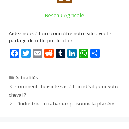
Reseau Agricole
Aidez nous à faire connaître notre site avec le
partage de cette publication
F
T
E
R
T
Li
W
P
ac
w
m
e
u
n
h
ar
e
itt
ai
d
m
k
at
ta
Catégories
Actualités
b
er
l
di
bl
e
s
g
Comment choisir le sac à foin idéal pour votre
o
t
r
dI
A
er
cheval ?
o
n
p
L’industrie du tabac empoisonne la planète
k
p