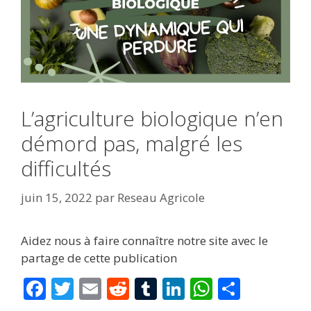
L’agriculture biologique n’en
démord pas, malgré les
difficultés
juin 15, 2022
par
Reseau Agricole
Aidez nous à faire connaître notre site avec le
partage de cette publication
F
T
E
R
T
Li
W
P
ac
w
m
e
u
n
h
ar