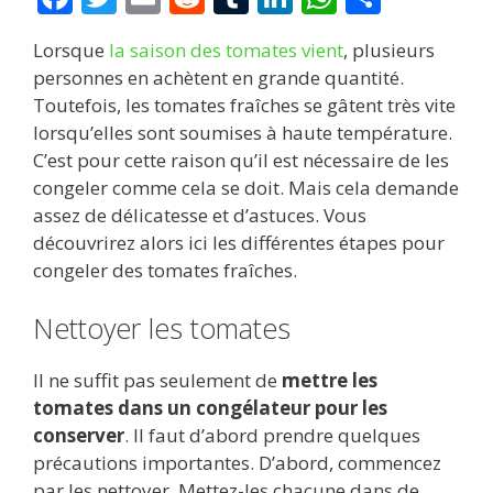
ac
w
m
e
u
n
h
ar
Lorsque
la saison des tomates vient
, plusieurs
e
itt
ai
d
m
k
at
ta
personnes en achètent en grande quantité.
b
er
l
di
bl
e
s
g
Toutefois, les tomates fraîches se gâtent très vite
o
t
r
dI
A
er
lorsqu’elles sont soumises à haute température.
C’est pour cette raison qu’il est nécessaire de les
o
n
p
congeler comme cela se doit. Mais cela demande
k
p
assez de délicatesse et d’astuces. Vous
découvrirez alors ici les différentes étapes pour
congeler des tomates fraîches.
Nettoyer les tomates
Il ne suffit pas seulement de
mettre les
tomates dans un congélateur pour les
conserver
. Il faut d’abord prendre quelques
précautions importantes. D’abord, commencez
par les nettoyer. Mettez-les chacune dans de