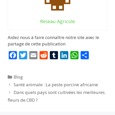
Reseau Agricole
Aidez nous à faire connaître notre site avec le
partage de cette publication
F
T
E
R
T
Li
W
P
ac
w
m
e
u
n
h
ar
e
itt
ai
d
m
k
at
ta
Catégories
Blog
b
er
l
di
bl
e
s
g
Santé animale : La peste porcine africaine
o
t
r
dI
A
er
Dans quels pays sont cultivées les meilleures
o
n
p
fleurs de CBD ?
k
p