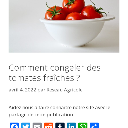
Comment congeler des
tomates fraîches ?
avril 4, 2022
par
Reseau Agricole
Aidez nous à faire connaître notre site avec le
partage de cette publication
F
T
E
R
T
Li
W
P