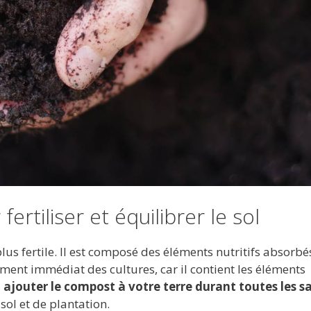
ertiliser et équilibrer le sol
s fertile. Il est composé des éléments nutritifs absorbé
ment immédiat des cultures, car il contient les éléments
z
ajouter le compost à votre terre durant toutes les s
sol et de plantation.