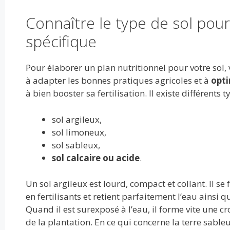
o
t
r
dI
A
er
Connaître le type de sol pour
o
n
p
spécifique
k
p
Pour élaborer un plan nutritionnel pour votre sol, 
à adapter les bonnes pratiques agricoles et à
opti
à bien booster sa fertilisation. Il existe différents t
sol argileux,
sol limoneux,
sol sableux,
sol calcaire ou acide
.
Un sol argileux est lourd, compact et collant. Il se
en fertilisants et retient parfaitement l’eau ainsi q
Quand il est surexposé à l’eau, il forme vite une cr
de la plantation. En ce qui concerne la terre sableus