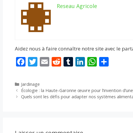
Reseau Agricole
Aidez nous à faire connaître notre site avec le par
F
T
E
R
T
Li
W
P
ac
w
m
e
u
n
h
ar
e
itt
ai
d
m
k
at
ta
Catégories
Jardinage
b
er
l
di
bl
e
s
g
Écologie : la Haute-Garonne œuvre pour l’invention d’un
o
t
r
dI
A
er
Quels sont les défis pour adapter nos systèmes aliment
o
n
p
k
p
Laisser un commentaire