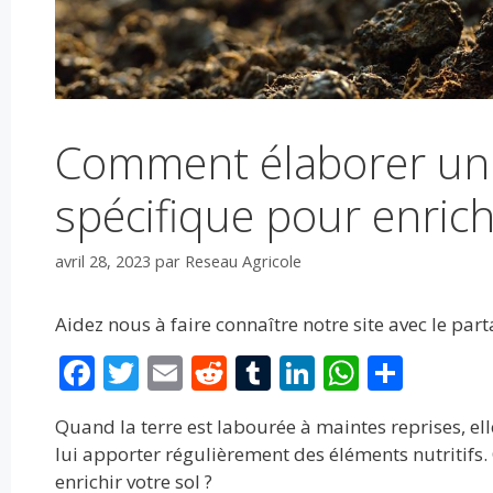
Comment élaborer un 
spécifique pour enrichi
avril 28, 2023
par
Reseau Agricole
Aidez nous à faire connaître notre site avec le par
F
T
E
R
T
Li
W
P
ac
w
m
e
u
n
h
ar
Quand la terre est labourée à maintes reprises, elle 
e
itt
ai
d
m
k
at
ta
lui apporter régulièrement des éléments nutritifs
b
er
l
di
bl
e
s
g
enrichir votre sol ?