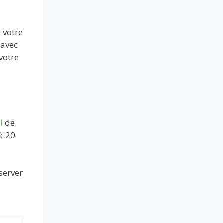
 votre
 avec
votre
l
de
à 20
server