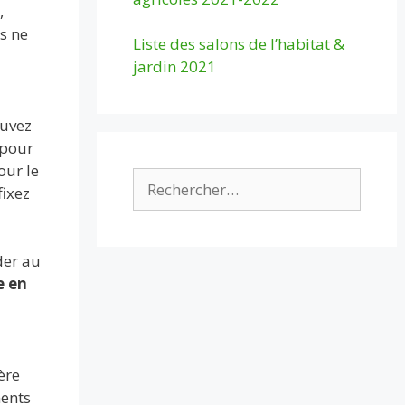
,
s ne
Liste des salons de l’habitat &
jardin 2021
ouvez
 pour
our le
Rechercher :
fixez
der au
e en
ère
ments