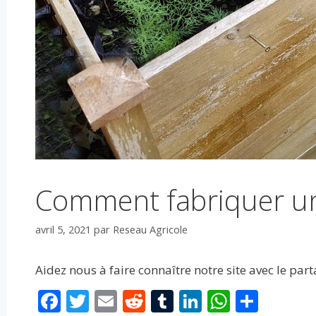
Comment fabriquer un
avril 5, 2021
par
Reseau Agricole
Aidez nous à faire connaître notre site avec le par
F
T
E
R
T
Li
W
P