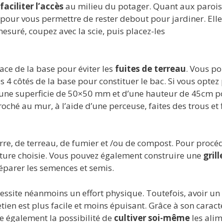
faciliter l’accès
au milieu du potager. Quant aux parois
e pour vous permettre de rester debout pour jardiner. Elle
suré, coupez avec la scie, puis placez-les
face de la base pour éviter les
fuites de terreau
. Vous p
s 4 côtés de la base pour constituer le bac. Si vous optez
d’une superficie de 50×50 mm et d’une hauteur de 45cm p
roché au mur, à l’aide d’une perceuse, faites des trous et 
rre, de terreau, de fumier et /ou de compost. Pour procé
ulture choisie. Vous pouvez également construire une
grill
éparer les semences et semis.
écessite néanmoins un effort physique. Toutefois, avoir un
ien est plus facile et moins épuisant. Grâce à son caract
re également la possibilité de
cultiver soi-même
les ali