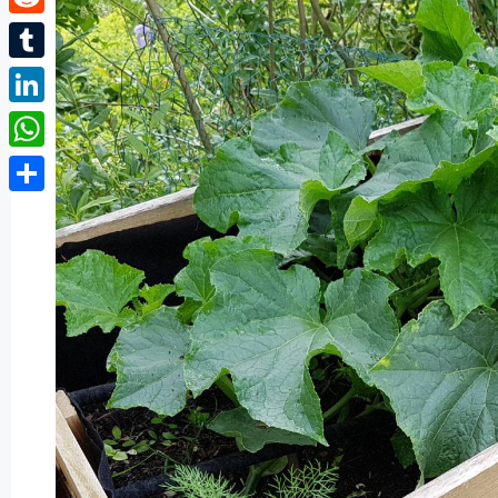
Reddit
Tumblr
LinkedIn
WhatsApp
Partager