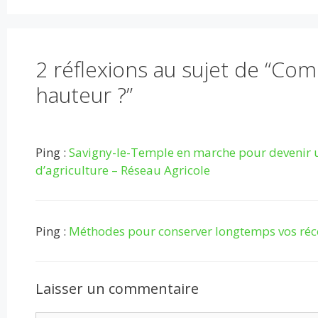
o
n
p
k
p
2 réflexions au sujet de “Co
hauteur ?”
Ping :
Savigny-le-Temple en marche pour devenir 
d’agriculture – Réseau Agricole
Ping :
Méthodes pour conserver longtemps vos réco
Laisser un commentaire