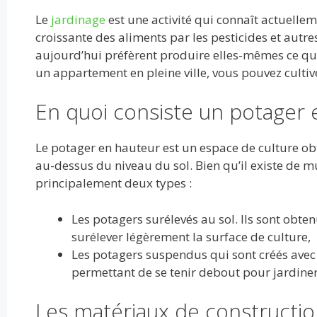
ac
w
m
e
u
n
h
ar
Le
jardinage
est une activité qui connaît actuelle
e
itt
ai
d
m
k
at
ta
croissante des aliments par les pesticides et aut
b
er
l
di
bl
e
s
g
aujourd’hui préfèrent produire elles-mêmes ce q
o
t
r
dI
A
er
un appartement en pleine ville, vous pouvez cultiv
o
n
p
En quoi consiste un potager 
k
p
Le potager en hauteur est un espace de culture obt
au-dessus du niveau du sol. Bien qu’il existe de 
principalement deux types :
Les potagers surélevés au sol. Ils sont obt
surélever légèrement la surface de culture,
Les potagers suspendus qui sont créés avec
permettant de se tenir debout pour jardiner
Les matériaux de constructio