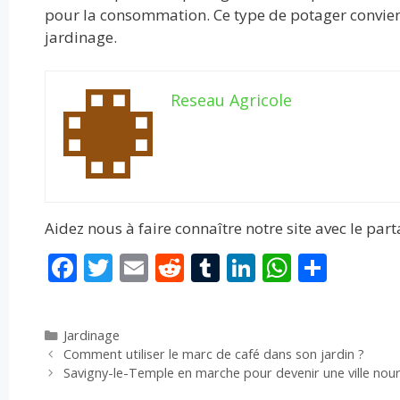
pour la consommation. Ce type de potager convien
jardinage.
Reseau Agricole
Aidez nous à faire connaître notre site avec le par
F
T
E
R
T
Li
W
P
ac
w
m
e
u
n
h
ar
e
itt
ai
d
m
k
at
ta
Catégories
Jardinage
b
er
l
di
bl
e
s
g
Comment utiliser le marc de café dans son jardin ?
o
t
r
dI
A
er
Savigny-le-Temple en marche pour devenir une ville nou