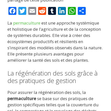
F
T
E
R
T
Li
W
P
ac
w
m
e
u
n
h
ar
La
permaculture
est une approche systémique
e
itt
ai
d
m
k
at
ta
et holistique de l’agriculture et de la conception
b
er
l
di
bl
e
s
g
de systèmes durables. Elle vise à créer des
o
t
r
dI
A
er
écosystèmes productifs et résilients en
s’inspirant des modèles observés dans la nature.
o
n
p
Elle présente plusieurs avantages pour
k
p
améliorer la santé des sols et des plantes.
La régénération des sols grâce à
des pratiques de gestion
Pour assurer la régénération des sols, la
permaculture
se base sur des pratiques de
gestion spécifiques telles que la couverture du
sol, le compostage et le recyclage des déchets.